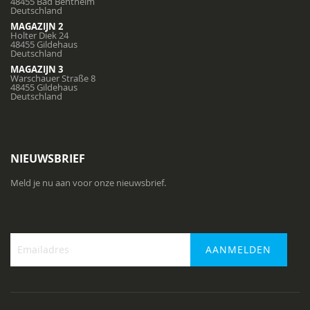
48455 Bad Bentheim
Deutschland
MAGAZIJN 2
Holter Diek 24
48455 Gildehaus
Deutschland
MAGAZIJN 3
Warschauer Straße 8
48455 Gildehaus
Deutschland
NIEUWSBRIEF
Meld je nu aan voor onze nieuwsbrief.
AANMELDEN
Abonneer
u
op