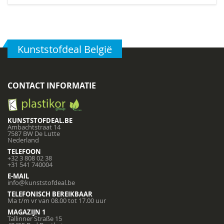
Kunststofdeal België
CONTACT INFORMATIE
KUNSTSTOFDEAL.BE
Ambachtstraat 14
7587 BW De Lutte
Nederland
TELEFOON
+32 3 808 02 38
+31 541 740004
E-MAIL
info@kunststofdeal.be
TELEFONISCH BEREIKBAAR
Ma t/m vr van 08.00 tot 17.00 uur
MAGAZIJN 1
Tallinner Straße 15