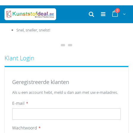
Ga
producten
0
naar
Cart
Zoek
de
inhoud
Snel, sneller, snelst!
Klant Login
Geregistreerde klanten
Als u een account hebt, meld u dan aan met uw e-mailadres.
E-mail
Wachtwoord