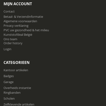
onze
MIJN ACCOUNT
nieuwsbrief
Contact
Betaal- & Verzendinformatie
Algemene voorwaarden
Privacy verklaring
PVC uw gezondheid & het milieu
Kunststofdeal België
Ons team
Order history
Login
CATEGORIEEN
Kantoor artikelen
Badges
Garage
Overheids instantie
Ringbanden
Scholen
Zelfklevende artikelen