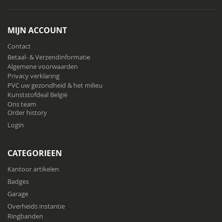
u
op
onze
MIJN ACCOUNT
nieuwsbrief
Contact
Betaal- & Verzendinformatie
Algemene voorwaarden
Privacy verklaring
PVC uw gezondheid & het milieu
Kunststofdeal België
Ons team
Order history
Login
CATEGORIEEN
Kantoor artikelen
Badges
Garage
Overheids instantie
Ringbanden