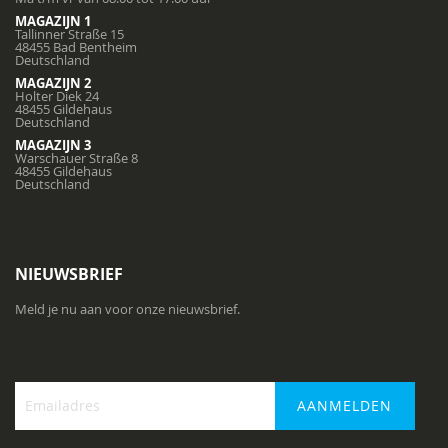
MAGAZIJN 1
Tallinner Straße 15
48455 Bad Bentheim
Deutschland
MAGAZIJN 2
Holter Diek 24
48455 Gildehaus
Deutschland
MAGAZIJN 3
Warschauer Straße 8
48455 Gildehaus
Deutschland
NIEUWSBRIEF
Meld je nu aan voor onze nieuwsbrief.
AANMELDEN
Abonneer