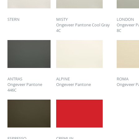
STERN
MISTY
LONDON
Ongeveer Pantone Cool Gray
Ongeveer P
4C
8C
ANTRAS
ALPINE
ROMA
Ongeveer Pantone
Ongeveer Pantone
Ongeveer P
446C
ESPRESSO
CREMLIN