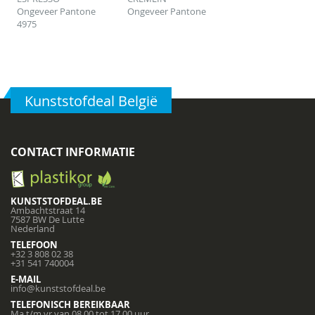
Ongeveer Pantone
Ongeveer Pantone
4975
Kunststofdeal België
CONTACT INFORMATIE
KUNSTSTOFDEAL.BE
Ambachtstraat 14
7587 BW De Lutte
Nederland
TELEFOON
+32 3 808 02 38
+31 541 740004
E-MAIL
info@kunststofdeal.be
TELEFONISCH BEREIKBAAR
Ma t/m vr van 08.00 tot 17.00 uur