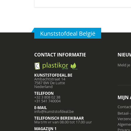
Kunststofdeal België
CONTACT INFORMATIE
NIEU
Meld je
KUNSTSTOFDEAL.BE
Ambachtstraat 14
7587 BW De Lutte
Nederland
TELEFOON
MIJN
+32 3 808 02 38
+31 541 740004
Contac
E-MAIL
info@kunststofdeal.be
Betaal-
TELEFONISCH BEREIKBAAR
Verzend
Ma t/m vr van 08.00 tot 17.00 uur
Algeme
MAGAZIJN 1
Privacy