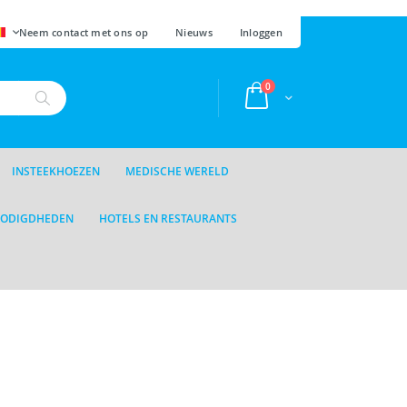
AAL
Neem contact met ons op
Nieuws
Inloggen
producten
0
Cart
Zoek
INSTEEKHOEZEN
MEDISCHE WERELD
NODIGDHEDEN
HOTELS EN RESTAURANTS