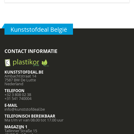
Kunststofdeal België
CONTACT INFORMATIE
KUNSTSTOFDEAL.BE
Ambachtstraat 14
7587 BW De Lutte
Nederland
TELEFOON
+32 3 808 02 38
+31 541 740004
E-MAIL
info@kunststofdeal.be
TELEFONISCH BEREIKBAAR
Ma t/m vr van 08.00 tot 17.00 uur
MAGAZIJN 1
Tallinner Straße 15