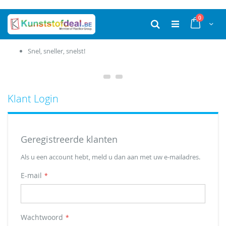
Ga
producten
0
naar
Cart
Zoek
de
inhoud
Snel, sneller, snelst!
Klant Login
Geregistreerde klanten
Als u een account hebt, meld u dan aan met uw e-mailadres.
E-mail
Wachtwoord