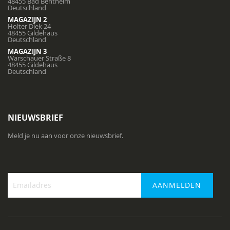
48455 Bad Bentheim
Deutschland
MAGAZIJN 2
Holter Diek 24
48455 Gildehaus
Deutschland
MAGAZIJN 3
Warschauer Straße 8
48455 Gildehaus
Deutschland
NIEUWSBRIEF
Meld je nu aan voor onze nieuwsbrief.
AANMELDEN
Abonneer
u
op