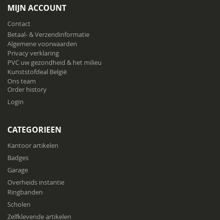
onze
MIJN ACCOUNT
nieuwsbrief
Contact
Betaal- & Verzendinformatie
Algemene voorwaarden
Privacy verklaring
PVC uw gezondheid & het milieu
Kunststofdeal België
Ons team
Order history
Login
CATEGORIEEN
Kantoor artikelen
Badges
Garage
Overheids instantie
Ringbanden
Scholen
Zelfklevende artikelen