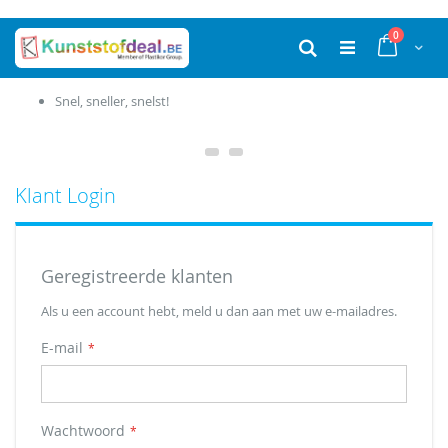
Ga
producten
0
naar
Cart
Zoek
de
inhoud
Snel, sneller, snelst!
Klant Login
Geregistreerde klanten
Als u een account hebt, meld u dan aan met uw e-mailadres.
E-mail
Wachtwoord