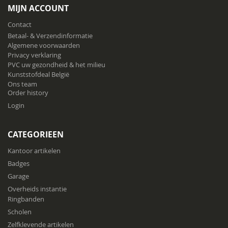
onze
MIJN ACCOUNT
nieuwsbrief
Contact
Betaal- & Verzendinformatie
Algemene voorwaarden
Privacy verklaring
PVC uw gezondheid & het milieu
Kunststofdeal België
Ons team
Order history
Login
CATEGORIEEN
Kantoor artikelen
Badges
Garage
Overheids instantie
Ringbanden
Scholen
Zelfklevende artikelen