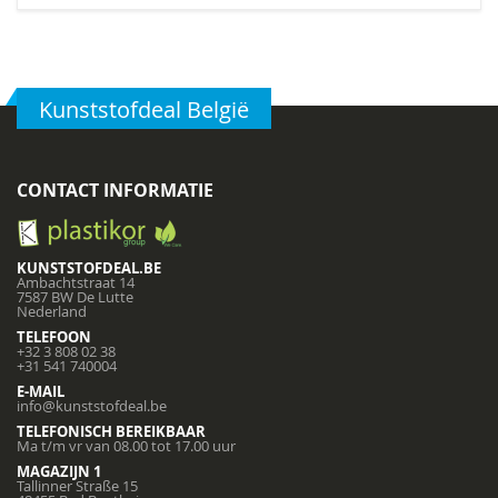
Kunststofdeal België
CONTACT INFORMATIE
KUNSTSTOFDEAL.BE
Ambachtstraat 14
7587 BW De Lutte
Nederland
TELEFOON
+32 3 808 02 38
+31 541 740004
E-MAIL
info@kunststofdeal.be
TELEFONISCH BEREIKBAAR
Ma t/m vr van 08.00 tot 17.00 uur
MAGAZIJN 1
Tallinner Straße 15