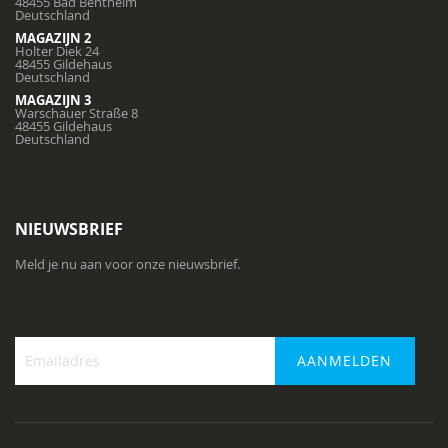
48455 Bad Bentheim
Deutschland
MAGAZIJN 2
Holter Diek 24
48455 Gildehaus
Deutschland
MAGAZIJN 3
Warschauer Straße 8
48455 Gildehaus
Deutschland
NIEUWSBRIEF
Meld je nu aan voor onze nieuwsbrief.
AANMELDEN
Abonneer
u
op