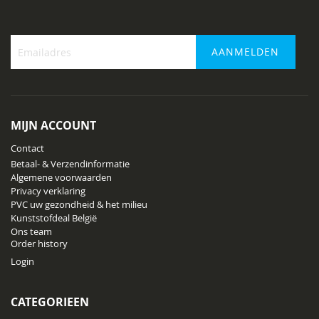
AANMELDEN
Abonneer
u
op
onze
MIJN ACCOUNT
nieuwsbrief
Contact
Betaal- & Verzendinformatie
Algemene voorwaarden
Privacy verklaring
PVC uw gezondheid & het milieu
Kunststofdeal België
Ons team
Order history
Login
CATEGORIEEN