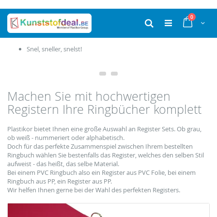
Ga
producten
0
naar
Cart
Zoek
de
inhoud
Productie in eigen huis
Machen Sie mit hochwertigen
Registern Ihre Ringbücher komplett
Plastikor bietet Ihnen eine große Auswahl an Register Sets. Ob grau,
ob weiß - nummeriert oder alphabetisch.
Doch für das perfekte Zusammenspiel zwischen Ihrem bestellten
Ringbuch wählen Sie bestenfalls das Register, welches den selben Stil
aufweist - das heißt, das selbe Material.
Bei einem PVC Ringbuch also ein Register aus PVC Folie, bei einem
Ringbuch aus PP, ein Register aus PP.
Wir helfen Ihnen gerne bei der Wahl des perfekten Registers.