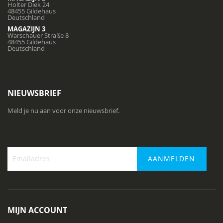
Holter Diek 24
48455 Gildehaus
Deutschland
MAGAZIJN 3
Warschauer Straße 8
48455 Gildehaus
Deutschland
NIEUWSBRIEF
Meld je nu aan voor onze nieuwsbrief.
AANMELDEN
Abonneer
u
op
onze
MIJN ACCOUNT
nieuwsbrief