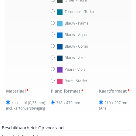
Turquoise - Turko
Blauw - Palma
Blauw - Aqua
Blauw - Como
Blauw - Azur
Paars - Viola
Roze - Starlet
Materiaal
Plano formaat
Kaartformaat
kunststof (0,35 mm)
318 x 470 mm
210 x 297 mm
incl. kartonversteviging
(A4)
Beschikbaarheid:
Op voorraad