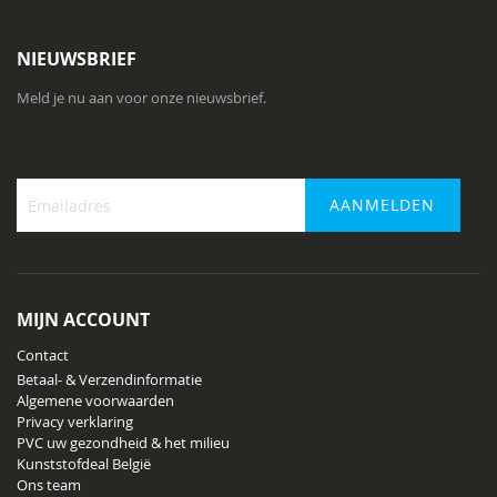
NIEUWSBRIEF
Meld je nu aan voor onze nieuwsbrief.
AANMELDEN
Abonneer
u
op
onze
MIJN ACCOUNT
nieuwsbrief
Contact
Betaal- & Verzendinformatie
Algemene voorwaarden
Privacy verklaring
PVC uw gezondheid & het milieu
Kunststofdeal België
Ons team