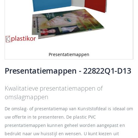
Presentatiemappen
Ga
naar
Presentatiemappen
- 22822Q1-D13
het
begin
van
Kwalitatieve presentatiemappen of
de
omslagmappen
afbeeldingen-
gallerij
De omslag- of presentatiemap van Kunststofdeal is ideaal om
uw offerte in te presenteren. De plastic PVC
presentatiemappen kunnen geheel worden aangepast en
bedrukt naar uw huisstijl en wensen. U kunt kiezen uit