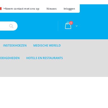
AAL
Neem contact met ons op
Nieuws
Inloggen
producten
0
Cart
Zoek
INSTEEKHOEZEN
MEDISCHE WERELD
NODIGDHEDEN
HOTELS EN RESTAURANTS