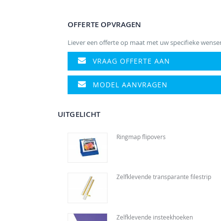
naar
het
OFFERTE OPVRAGEN
begin
van
Liever een offerte op maat met uw specifieke wense
de
afbeeldingen-
VRAAG OFFERTE AAN
gallerij
MODEL AANVRAGEN
UITGELICHT
Ringmap flipovers
Zelfklevende transparante filestrip
Zelfklevende insteekhoeken