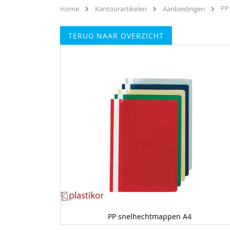
PP
Home
Kantoorartikelen
Aanbiedingen
TERUG NAAR OVERZICHT
Ga
naar
het
einde
van
de
afbeeldingen-
gallerij
PP snelhechtmappen A4
Ga