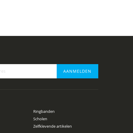
AANMELDEN
f
Ringbanden
Scholen
Zelfklevende artikelen