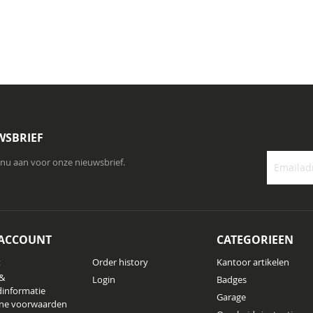
WSBRIEF
 nu aan voor onze nieuwsbrief.
Abonneer
u
op
onze
 ACCOUNT
CATEGORIEEN
nieuwsbrie
t
Order history
Kantoor artikelen
 &
Login
Badges
informatie
Garage
ne voorwaarden