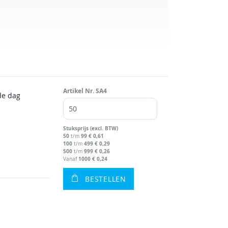
Artikel Nr.
SA4
de dag
Stuks
prijs (excl. BTW)
50
99
€ 0,61
t/m
100
499
€ 0,29
t/m
500
999
€ 0,26
t/m
1000
€ 0,24
Vanaf
BESTELLEN