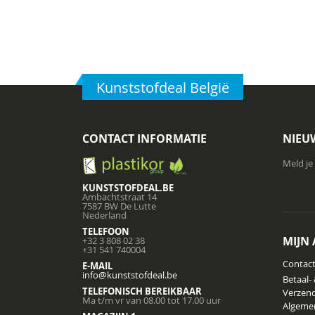
Kunststofdeal België
CONTACT INFORMATIE
NIEU
Meld je
KUNSTSTOFDEAL.BE
Ambachtstraat 14
7587 BW De Lutte
Nederland
TELEFOON
MIJN
+32 3 808 02 38
+31 541 740004
Contac
E-MAIL
info@kunststofdeal.be
Betaal-
TELEFONISCH BEREIKBAAR
Verzend
Ma t/m vr van 08.00 tot 17.00 uur
Algeme