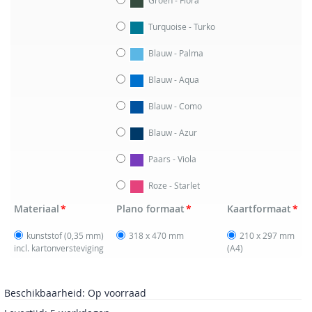
Turquoise - Turko
Blauw - Palma
Blauw - Aqua
Blauw - Como
Blauw - Azur
Paars - Viola
Roze - Starlet
Materiaal
Plano formaat
Kaartformaat
kunststof (0,35 mm)
318 x 470 mm
210 x 297 mm
incl. kartonversteviging
(A4)
Beschikbaarheid:
Op voorraad