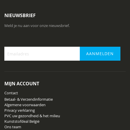
NIEUWSBRIEF
Meld je nu aan voor onze nieuwsbrief.
AANMELDEN
Abonneer
u
op
onze
MIJN ACCOUNT
nieuwsbrief
Contact
Betaal- & Verzendinformatie
Algemene voorwaarden
Privacy verklaring
PVC uw gezondheid & het milieu
Kunststofdeal België
Ons team