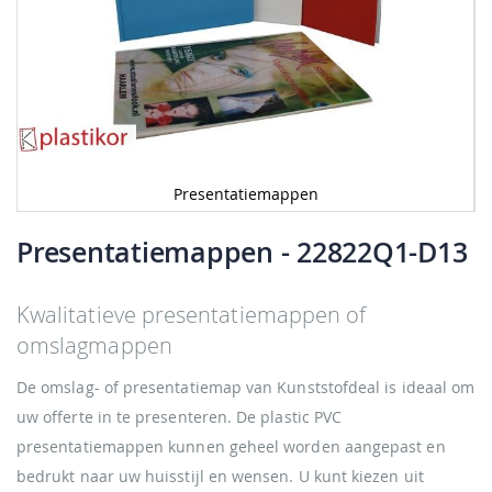
Presentatiemappen
Ga
naar
Presentatiemappen
- 22822Q1-D13
het
begin
van
Kwalitatieve presentatiemappen of
de
omslagmappen
afbeeldingen-
gallerij
De omslag- of presentatiemap van Kunststofdeal is ideaal om
uw offerte in te presenteren. De plastic PVC
presentatiemappen kunnen geheel worden aangepast en
bedrukt naar uw huisstijl en wensen. U kunt kiezen uit