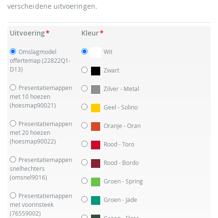
verscheidene uitvoeringen.
Uitvoering
Kleur
Omslagmodel
Wit
offertemap
(22822Q1-
D13)
Zwart
Presentatiemappen
Zilver - Metal
met 10 hoezen
(hoesmap90021)
Geel - Solino
Presentatiemappen
Oranje - Oran
met 20 hoezen
(hoesmap90022)
Rood - Toro
Presentatiemappen
Rood - Bordo
snelhechters
(omsnel9016)
Groen - Spring
Presentatiemappen
Groen - Jade
met voorinsteek
(76559002)
Groen - Flora