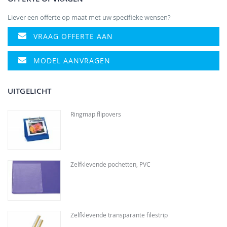
Liever een offerte op maat met uw specifieke wensen?
VRAAG OFFERTE AAN
MODEL AANVRAGEN
UITGELICHT
Ringmap flipovers
Zelfklevende pochetten, PVC
Zelfklevende transparante filestrip