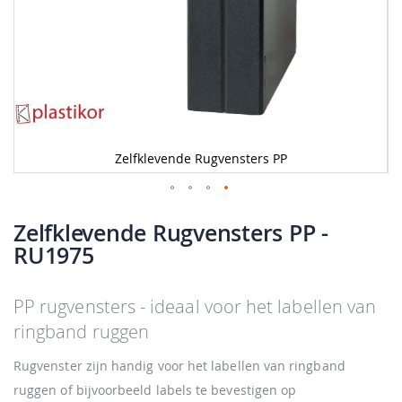
Zelfklevende Rugvensters PP
Ga
naar
Zelfklevende Rugvensters PP
-
het
RU1975
begin
van
de
PP rugvensters - ideaal voor het labellen van
afbeeldingen-
gallerij
ringband ruggen
Rugvenster zijn handig voor het labellen van ringband
ruggen of bijvoorbeeld labels te bevestigen op