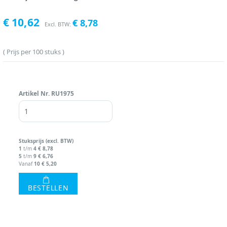
€ 10,62
€ 8,78
Prijs per 100 stuks
Artikel Nr.
RU1975
Stuks
prijs (excl. BTW)
1
4
€ 8,78
t/m
5
9
€ 6,76
t/m
10
€ 5,20
Vanaf
BESTELLEN