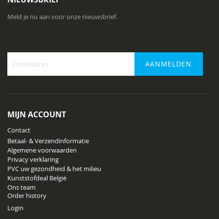
Meld je nu aan voor onze nieuwsbrief.
AANMELDEN
Abonneer
u
op
onze
MIJN ACCOUNT
nieuwsbrief
Contact
Betaal- & Verzendinformatie
Algemene voorwaarden
Privacy verklaring
PVC uw gezondheid & het milieu
Kunststofdeal België
Ons team
Order history
Login