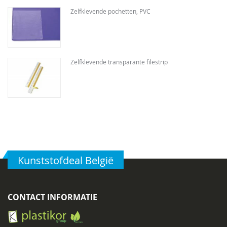
Zelfklevende pochetten, PVC
Zelfklevende transparante filestrip
Kunststofdeal België
CONTACT INFORMATIE