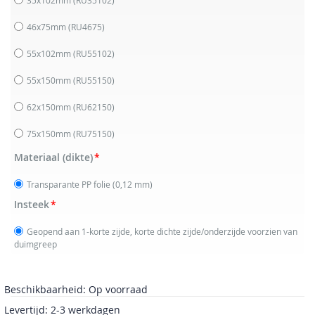
46x75mm
(RU4675)
55x102mm
(RU55102)
55x150mm
(RU55150)
62x150mm
(RU62150)
75x150mm
(RU75150)
Materiaal (dikte)
Transparante PP folie (0,12 mm)
Insteek
Geopend aan 1-korte zijde, korte dichte zijde/onderzijde voorzien van
duimgreep
Beschikbaarheid:
Op voorraad
Levertijd: 2-3 werkdagen