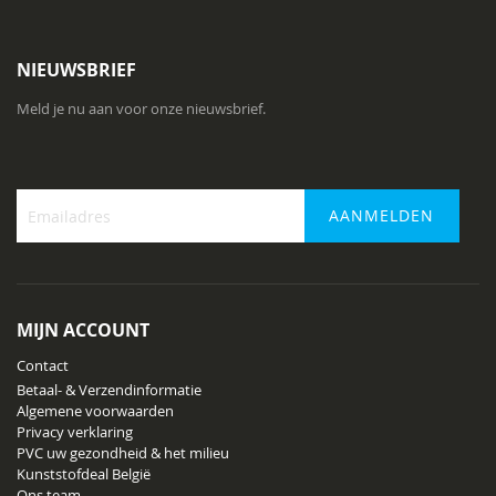
NIEUWSBRIEF
Meld je nu aan voor onze nieuwsbrief.
AANMELDEN
Abonneer
u
op
onze
MIJN ACCOUNT
nieuwsbrief
Contact
Betaal- & Verzendinformatie
Algemene voorwaarden
Privacy verklaring
PVC uw gezondheid & het milieu
Kunststofdeal België
Ons team