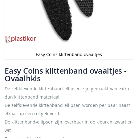
Easy Coins klittenband ovaaltjes
Ga
naar
Easy Coins klittenband ovaaltjes
-
het
Ovaalhkls
begin
van
De zelfklevende klittenband-ellipsen zijn gemaakt van extra
de
afbeeldingen-
dun klittenband materiaal.
gallerij
De zelfklevende klittenband-ellipsen worden per paar naast
elkaar op één rol geleverd.
De klittenband-ellipsen zijn leverbaar in de kleuren: zwart en
wit