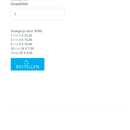
Ovaalhkls
Stuks
prijs (excl. BTW)
1
1
€ 21,25
t/m
2
4
€ 15,00
t/m
5
9
€ 10,00
t/m
10
24
€ 7,50
t/m
25
€ 6,56
Vanaf
BESTELLEN