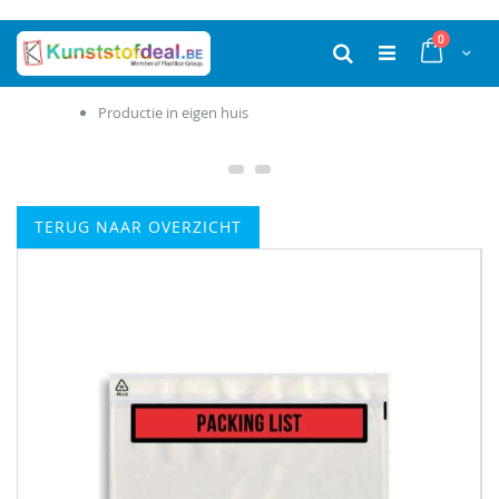
Ga
producten
0
naar
Cart
Zoek
de
inhoud
Productie in eigen huis
TERUG NAAR OVERZICHT
Ga
naar
het
einde
van
de
afbeeldingen-
gallerij