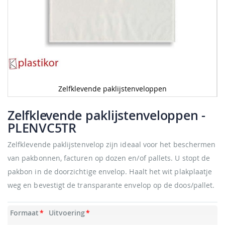
Zelfklevende paklijstenveloppen
Ga
naar
Zelfklevende paklijstenveloppen
-
het
PLENVC5TR
begin
van
Zelfklevende paklijstenvelop zijn ideaal voor het beschermen
de
afbeeldingen-
van pakbonnen, facturen op dozen en/of pallets. U stopt de
gallerij
pakbon in de doorzichtige envelop. Haalt het wit plakplaatje
weg en bevestigt de transparante envelop op de doos/pallet.
Formaat
Uitvoering