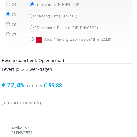
C4
Transparant
(PLENVC5TR)
C5
"Packing List"
(PlenC5PL)
C6
"Documents Enclosed"
(PLENVC5DE)
C7
Rood, "Packing List - Invoice"
(PlenC5LR)
Beschikbaarheid:
Op voorraad
Levertijd: 2-3 werkdagen
€ 72,45
€ 59,88
Prijs per 1000 stuks
Artikel Nr.
PLENVC5TR