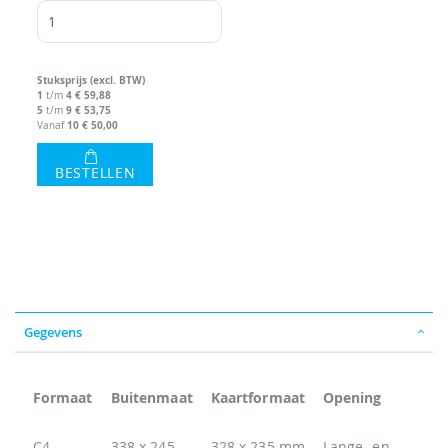
Stuks
prijs (excl. BTW)
1
4
€ 59,88
t/m
5
9
€ 53,75
t/m
10
€ 50,00
Vanaf
BESTELLEN
Gegevens
Formaat
Buitenmaat
Kaartformaat
Opening
C4
338 x 245
328 x 235 mm
Lange- en