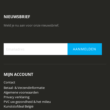
NIEUWSBRIEF
Meld je nu aan voor onze nieuwsbrief.
AANMELDEN
Abonneer
u
op
onze
MIJN ACCOUNT
nieuwsbrief
Contact
Betaal- & Verzendinformatie
Algemene voorwaarden
Privacy verklaring
PVC uw gezondheid & het milieu
Kunststofdeal België