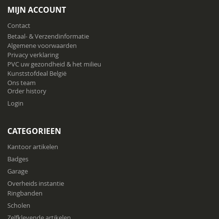
onze
MIJN ACCOUNT
nieuwsbrief
Contact
Betaal- & Verzendinformatie
Algemene voorwaarden
Privacy verklaring
PVC uw gezondheid & het milieu
Kunststofdeal België
Ons team
Order history
Login
CATEGORIEEN
Kantoor artikelen
Badges
Garage
Overheids instantie
Ringbanden
Scholen
Zelfklevende artikelen