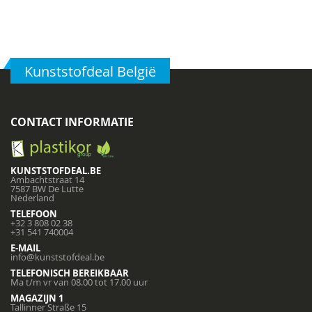
Kunststofdeal België
CONTACT INFORMATIE
KUNSTSTOFDEAL.BE
Ambachtstraat 14
7587 BW De Lutte
Nederland
TELEFOON
+32 3 808 02 38
+31 541 740004
E-MAIL
info@kunststofdeal.be
TELEFONISCH BEREIKBAAR
Ma t/m vr van 08.00 tot 17.00 uur
MAGAZIJN 1
Tallinner Straße 15