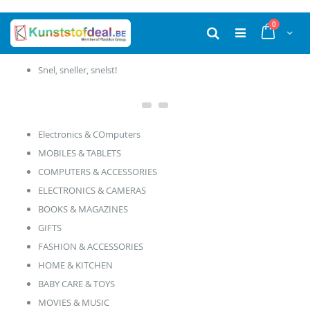
Ga
producten
0
naar
Cart
Zoek
de
inhoud
Productie in eigen huis
Electronics & COmputers
MOBILES & TABLETS
COMPUTERS & ACCESSORIES
ELECTRONICS & CAMERAS
BOOKS & MAGAZINES
GIFTS
FASHION & ACCESSORIES
HOME & KITCHEN
BABY CARE & TOYS
MOVIES & MUSIC