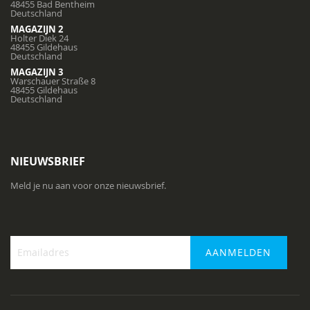
48455 Bad Bentheim
Deutschland
MAGAZIJN 2
Holter Diek 24
48455 Gildehaus
Deutschland
MAGAZIJN 3
Warschauer Straße 8
48455 Gildehaus
Deutschland
NIEUWSBRIEF
Meld je nu aan voor onze nieuwsbrief.
AANMELDEN
Abonneer
u
op