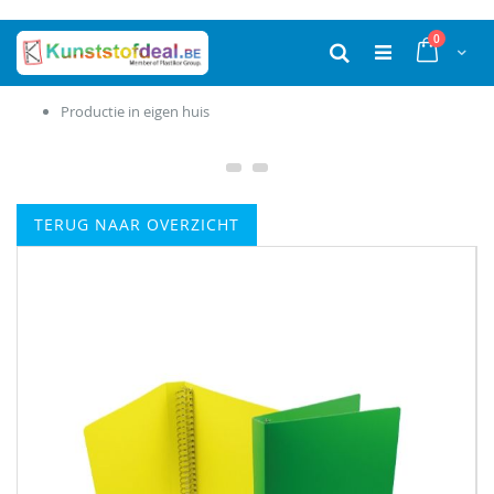
Ga
producten
0
naar
Cart
Zoek
de
inhoud
Productie in eigen huis
TERUG NAAR OVERZICHT
Ga
naar
het
einde
van
de
afbeeldingen-
gallerij