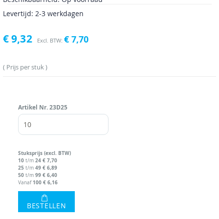
Levertijd: 2-3 werkdagen
€ 9,32
€ 7,70
Prijs per stuk
Artikel Nr.
23D25
Stuks
prijs (excl. BTW)
10
24
€ 7,70
t/m
25
49
€ 6,89
t/m
50
99
€ 6,40
t/m
100
€ 6,16
Vanaf
BESTELLEN