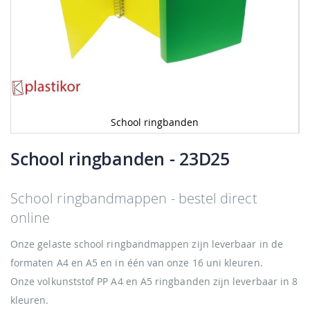
School ringbanden
Ga
naar
School ringbanden
- 23D25
het
begin
van
School ringbandmappen - bestel direct
de
online
afbeeldingen-
gallerij
Onze gelaste school ringbandmappen zijn leverbaar in de
formaten A4 en A5 en in één van onze 16 uni kleuren.
Onze volkunststof PP A4 en A5 ringbanden zijn leverbaar in 8
kleuren.