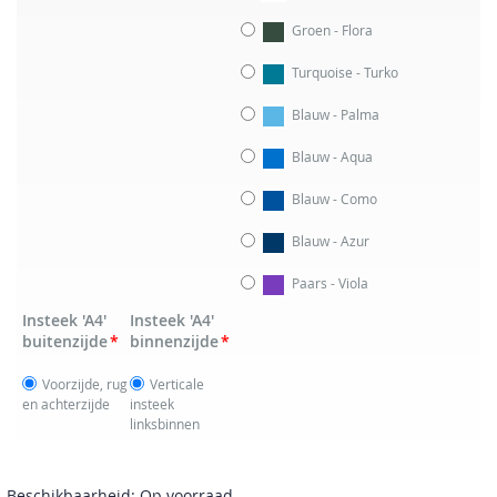
Groen - Flora
Turquoise - Turko
Blauw - Palma
Blauw - Aqua
Blauw - Como
Blauw - Azur
Paars - Viola
Insteek 'A4'
Insteek 'A4'
buitenzijde
binnenzijde
Voorzijde, rug
Verticale
en achterzijde
insteek
linksbinnen
Beschikbaarheid:
Op voorraad