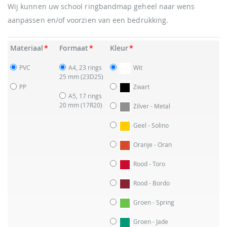
Wij kunnen uw school ringbandmap geheel naar wens
aanpassen en/of voorzien van een bedrukking.
Materiaal
Formaat
Kleur
PVC
A4, 23 rings
Wit
25 mm
(23D25)
PP
Zwart
A5, 17 rings
20 mm
(17R20)
Zilver - Metal
Geel - Solino
Oranje - Oran
Rood - Toro
Rood - Bordo
Groen - Spring
Groen - Jade