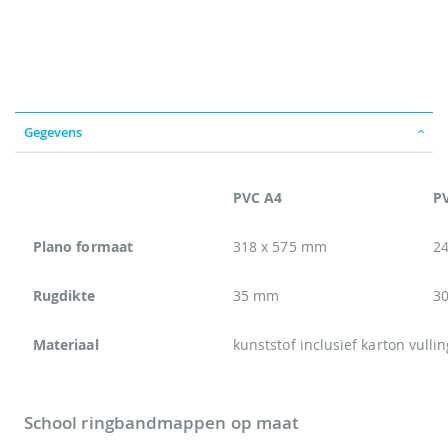
Gegevens
PVC A4
P
Plano formaat
318 x 575 mm
2
Rugdikte
35 mm
3
Materiaal
kunststof inclusief karton vulli
School ringbandmappen op maat