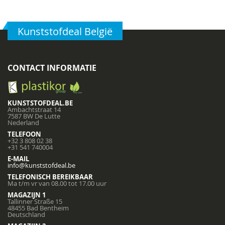
Kunststofdeal België
CONTACT INFORMATIE
KUNSTSTOFDEAL.BE
Ambachtstraat 14
7587 BW De Lutte
Nederland
TELEFOON
+32 3 808 02 38
+31 541 740004
E-MAIL
info@kunststofdeal.be
TELEFONISCH BEREIKBAAR
Ma t/m vr van 08.00 tot 17.00 uur
MAGAZIJN 1
Tallinner Straße 15
48455 Bad Bentheim
Deutschland