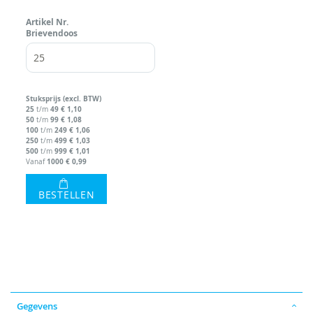
Artikel Nr.
Brievendoos
Stuks
prijs (excl. BTW)
25
49
€ 1,10
t/m
50
99
€ 1,08
t/m
100
249
€ 1,06
t/m
250
499
€ 1,03
t/m
500
999
€ 1,01
t/m
1000
€ 0,99
Vanaf
BESTELLEN
Gegevens