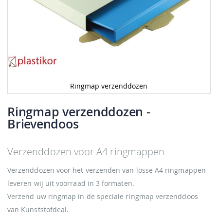
Ringmap verzenddozen
Ga
naar
Ringmap verzenddozen
-
het
Brievendoos
begin
van
de
Verzenddozen voor A4 ringmappen
afbeeldingen-
gallerij
Verzenddozen voor het verzenden van losse A4 ringmappen
leveren wij uit voorraad in 3 formaten.
Verzend uw ringmap in de speciale ringmap verzenddoos
van Kunststofdeal.