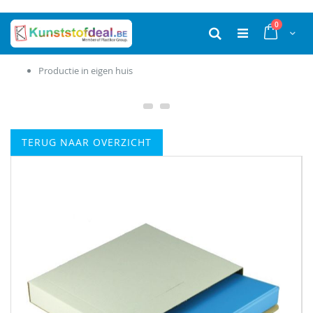
Ga
producten
0
naar
Cart
Zoek
de
inhoud
Productie in eigen huis
TERUG NAAR OVERZICHT
Ga
naar
het
einde
van
de
afbeeldingen-
gallerij