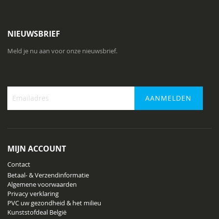
NIEUWSBRIEF
Meld je nu aan voor onze nieuwsbrief.
AANMELDEN
Abonneer
u
op
onze
MIJN ACCOUNT
nieuwsbrief
Contact
Betaal- & Verzendinformatie
Algemene voorwaarden
Privacy verklaring
PVC uw gezondheid & het milieu
Kunststofdeal België