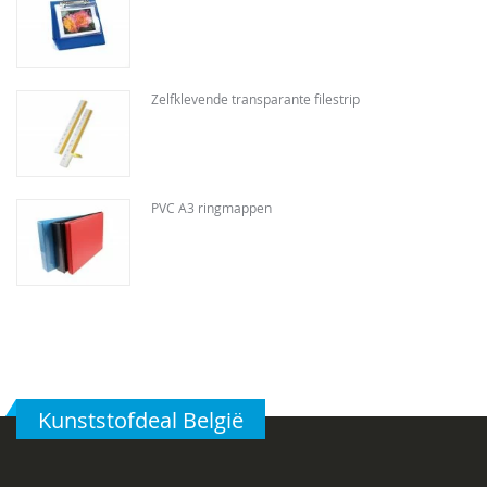
Zelfklevende transparante filestrip
PVC A3 ringmappen
Kunststofdeal België