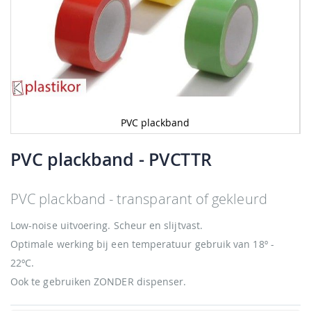
PVC plackband
Ga
naar
PVC plackband
- PVCTTR
het
begin
van
PVC plackband - transparant of gekleurd
de
afbeeldingen-
Low-noise uitvoering. Scheur en slijtvast.
gallerij
Optimale werking bij een temperatuur gebruik van 18º -
22ºC.
Ook te gebruiken ZONDER dispenser.