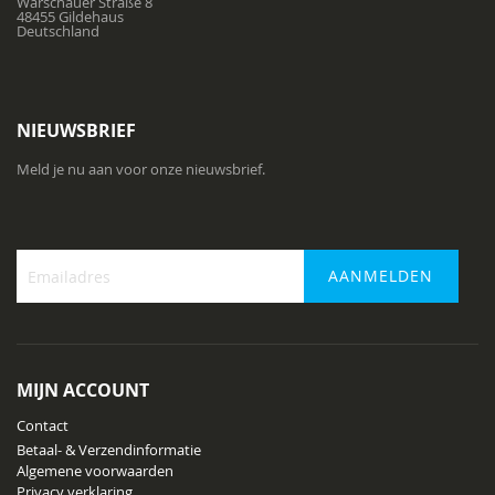
Warschauer Straße 8
48455 Gildehaus
Deutschland
NIEUWSBRIEF
Meld je nu aan voor onze nieuwsbrief.
AANMELDEN
Abonneer
u
op
onze
MIJN ACCOUNT
nieuwsbrief
Contact
Betaal- & Verzendinformatie
Algemene voorwaarden
Privacy verklaring