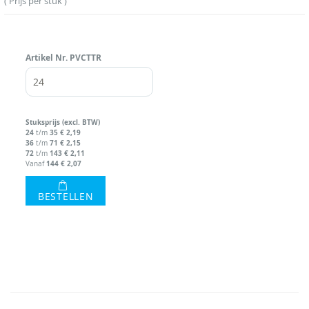
Prijs per stuk
Artikel Nr.
PVCTTR
Stuks
prijs (excl. BTW)
24
35
€ 2,19
t/m
36
71
€ 2,15
t/m
72
143
€ 2,11
t/m
144
€ 2,07
Vanaf
BESTELLEN