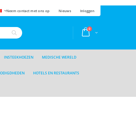
AAL
Neem contact met ons op
Nieuws
Inloggen
producten
0
Cart
Zoek
INSTEEKHOEZEN
MEDISCHE WERELD
NODIGDHEDEN
HOTELS EN RESTAURANTS