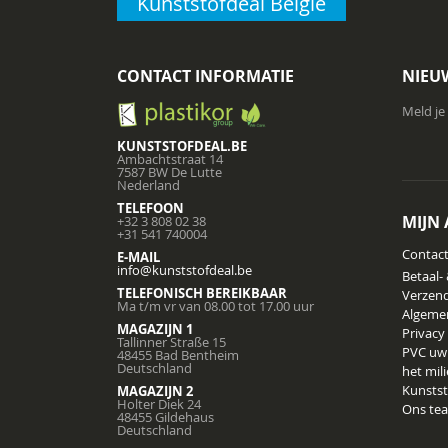
Kunststofdeal België
CONTACT INFORMATIE
NIEU
Meld je
KUNSTSTOFDEAL.BE
Ambachtstraat 14
7587 BW De Lutte
Nederland
TELEFOON
MIJN
+32 3 808 02 38
+31 541 740004
Contac
E-MAIL
info@kunststofdeal.be
Betaal-
TELEFONISCH BEREIKBAAR
Verzend
Ma t/m vr van 08.00 tot 17.00 uur
Algeme
MAGAZIJN 1
Privacy
Tallinner Straße 15
PVC uw
48455 Bad Bentheim
Deutschland
het mil
Kunstst
MAGAZIJN 2
Holter Diek 24
Ons te
48455 Gildehaus
Deutschland