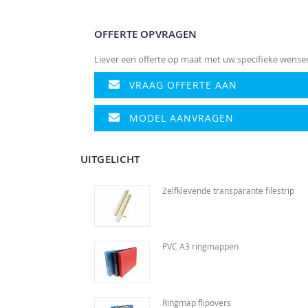
naar
het
OFFERTE OPVRAGEN
begin
van
Liever een offerte op maat met uw specifieke wense
de
afbeeldingen-
VRAAG OFFERTE AAN
gallerij
MODEL AANVRAGEN
UITGELICHT
Zelfklevende transparante filestrip
PVC A3 ringmappen
Ringmap flipovers