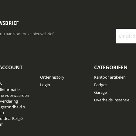
WSBRIEF
 nu aan voor onze nieuwsbrief.
Abonneer
u
op
onze
 ACCOUNT
CATEGORIEEN
nieuwsbrie
t
Order history
Kantoor artikelen
 &
Login
Badges
informatie
Garage
ne voorwaarden
Overheids instantie
 verklaring
 gezondheid &
ieu
ofdeal België
am