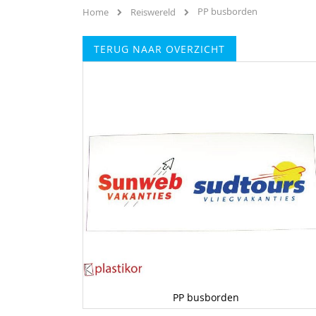
PP busborden
Home
Reiswereld
TERUG NAAR OVERZICHT
Ga
naar
het
einde
van
de
afbeeldingen-
gallerij
PP busborden
Ga