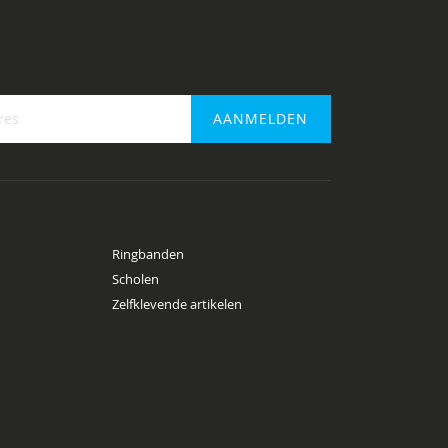
AANMELDEN
f
Ringbanden
Scholen
Zelfklevende artikelen