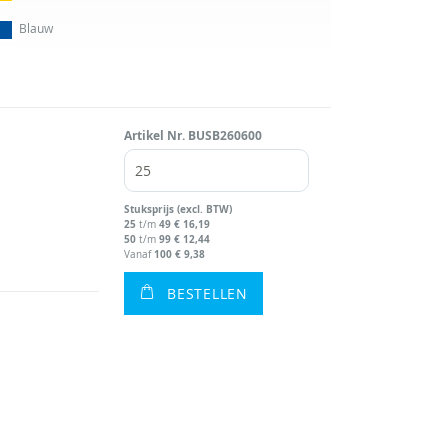
Blauw
Artikel Nr.
BUSB260600
Stuks
prijs (excl. BTW)
25
49
€ 16,19
t/m
50
99
€ 12,44
t/m
100
€ 9,38
Vanaf
BESTELLEN