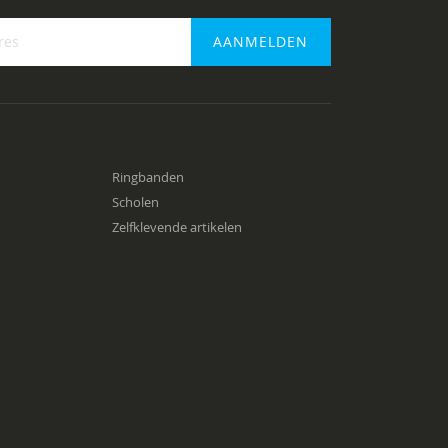
AANMELDEN
f
Ringbanden
Scholen
Zelfklevende artikelen