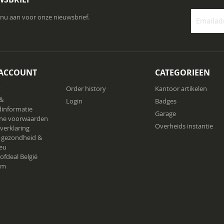
 nu aan voor onze nieuwsbrief.
Abonneer
u
op
onze
 ACCOUNT
CATEGORIEEN
nieuwsbrie
t
Order history
Kantoor artikelen
 &
Login
Badges
informatie
Garage
ne voorwaarden
Overheids instantie
 verklaring
 gezondheid &
ieu
ofdeal België
am