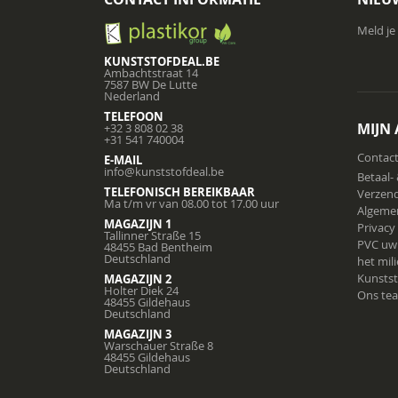
Meld je
KUNSTSTOFDEAL.BE
Ambachtstraat 14
7587 BW De Lutte
Nederland
TELEFOON
MIJN
+32 3 808 02 38
+31 541 740004
Contac
E-MAIL
info@kunststofdeal.be
Betaal-
TELEFONISCH BEREIKBAAR
Verzend
Ma t/m vr van 08.00 tot 17.00 uur
Algeme
MAGAZIJN 1
Privacy
Tallinner Straße 15
PVC uw
48455 Bad Bentheim
Deutschland
het mil
Kunstst
MAGAZIJN 2
Holter Diek 24
Ons te
48455 Gildehaus
Deutschland
MAGAZIJN 3
Warschauer Straße 8
48455 Gildehaus
Deutschland