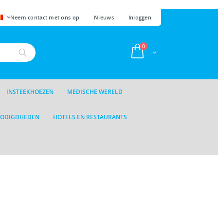
AAL
Neem contact met ons op
Nieuws
Inloggen
producten
0
Cart
Zoek
INSTEEKHOEZEN
MEDISCHE WERELD
NODIGDHEDEN
HOTELS EN RESTAURANTS