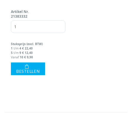
Artikel Nr.
21383332
Stuks
prijs (excl. BTW)
1
4
€ 22,40
t/m
5
9
€ 12,40
t/m
10
€ 9,90
Vanaf
BESTELLEN