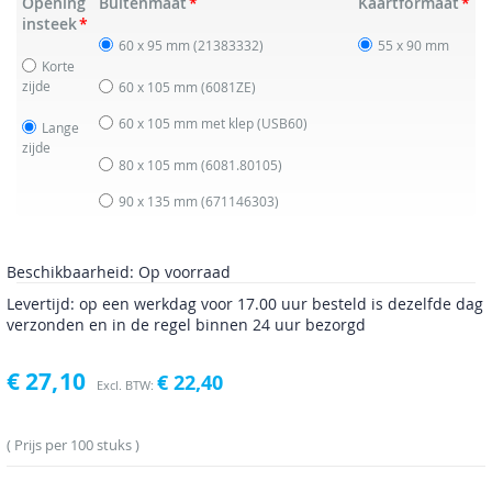
Opening
Buitenmaat
Kaartformaat
insteek
60 x 95 mm
(21383332)
55 x 90 mm
Korte
zijde
60 x 105 mm
(6081ZE)
60 x 105 mm met klep
(USB60)
Lange
zijde
80 x 105 mm
(6081.80105)
90 x 135 mm
(671146303)
Beschikbaarheid:
Op voorraad
Levertijd: op een werkdag voor 17.00 uur besteld is dezelfde dag
verzonden en in de regel binnen 24 uur bezorgd
€ 27,10
€ 22,40
Prijs per 100 stuks