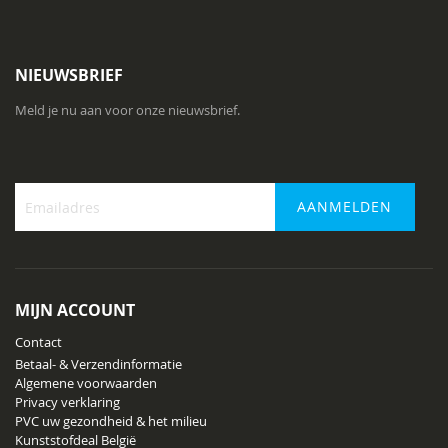
NIEUWSBRIEF
Meld je nu aan voor onze nieuwsbrief.
AANMELDEN
Abonneer
u
op
onze
MIJN ACCOUNT
nieuwsbrief
Contact
Betaal- & Verzendinformatie
Algemene voorwaarden
Privacy verklaring
PVC uw gezondheid & het milieu
Kunststofdeal België