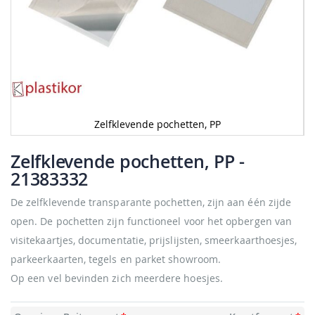
Zelfklevende pochetten, PP
Ga
naar
Zelfklevende pochetten, PP
-
het
21383332
begin
van
De zelfklevende transparante pochetten, zijn aan één zijde
de
afbeeldingen-
open. De pochetten zijn functioneel voor het opbergen van
gallerij
visitekaartjes, documentatie, prijslijsten, smeerkaarthoesjes,
parkeerkaarten, tegels en parket showroom.
Op een vel bevinden zich meerdere hoesjes.