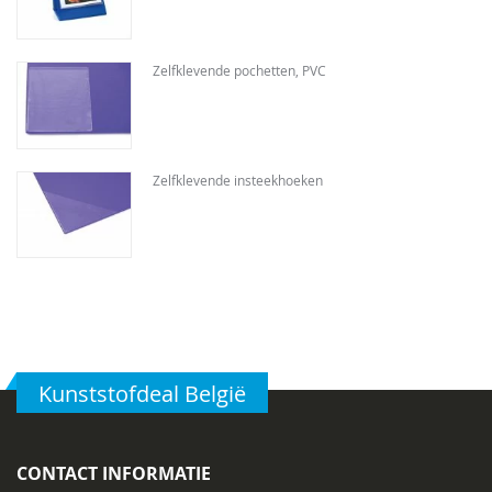
Zelfklevende pochetten, PVC
Zelfklevende insteekhoeken
Kunststofdeal België
CONTACT INFORMATIE