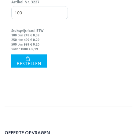
Artikel Nr.
3227
Stuks
prijs (excl. BTW)
100
249
€ 0,39
t/m
250
499
€ 0,29
t/m
500
999
€ 0,20
t/m
1000
€ 0,19
Vanaf
BESTELLEN
OFFERTE OPVRAGEN