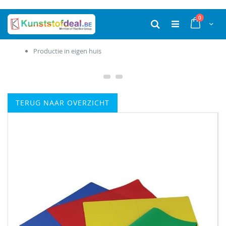
Ga
producten
0
naar
Cart
Zoek
de
inhoud
Productie in eigen huis
TERUG NAAR OVERZICHT
Ga
naar
het
einde
van
de
afbeeldingen-
gallerij