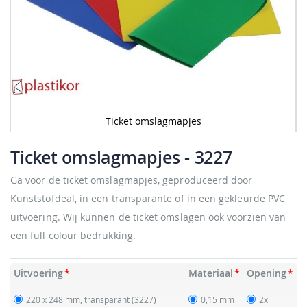
Ticket omslagmapjes
Ga
naar
Ticket omslagmapjes
- 3227
het
begin
Ga voor de ticket omslagmapjes, geproduceerd door
van
Kunststofdeal, in een transparante of in een gekleurde PVC
de
afbeeldingen-
uitvoering. Wij kunnen de ticket omslagen ook voorzien van
gallerij
een full colour bedrukking.
Uitvoering
Materiaal
Opening
220 x 248 mm, transparant
(3227)
0,15 mm
2x