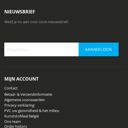
NIEUWSBRIEF
Meld je nu aan voor onze nieuwsbrief.
AANMELDEN
Abonneer
u
op
onze
MIJN ACCOUNT
nieuwsbrief
Contact
Betaal- & Verzendinformatie
Algemene voorwaarden
Privacy verklaring
PVC uw gezondheid & het milieu
Kunststofdeal België
Ons team
Order history