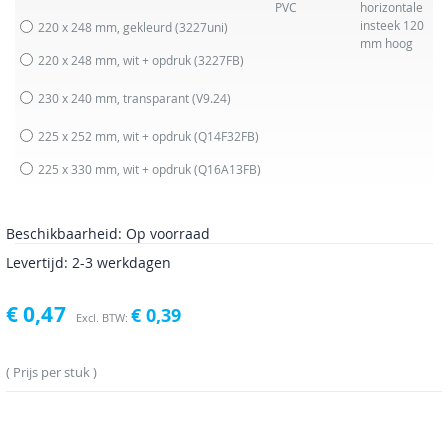
PVC
horizontale
insteek 120
220 x 248 mm, gekleurd
(3227uni)
mm hoog
220 x 248 mm, wit + opdruk
(3227FB)
230 x 240 mm, transparant
(V9.24)
225 x 252 mm, wit + opdruk
(Q14F32FB)
225 x 330 mm, wit + opdruk
(Q16A13FB)
Beschikbaarheid:
Op voorraad
Levertijd: 2-3 werkdagen
€ 0,47
€ 0,39
Prijs per stuk