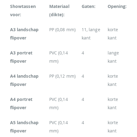
Showtassen
Materiaal
Gaten:
Opening:
voor:
(dikte):
A3 landschap
PP (0,08 mm)
11, lange
korte
flipover
kant
kant
A3 portret
PVC (0,14
4
lange
flipover
mm)
kant
A4 landschap
PP (0,12 mm)
4
korte
flipover
kant
A4 portret
PVC (0,14
4
korte
flipover
mm)
kant
A5 landschap
PVC (0,14
4
korte
flipover
mm)
kant