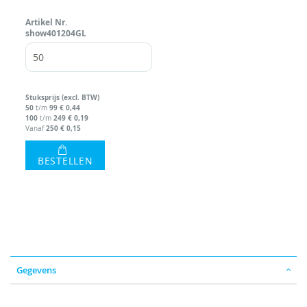
Artikel Nr.
show401204GL
Stuks
prijs (excl. BTW)
50
99
€ 0,44
t/m
100
249
€ 0,19
t/m
250
€ 0,15
Vanaf
BESTELLEN
Gegevens