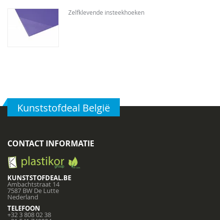
Zelfklevende insteekhoeken
Kunststofdeal België
CONTACT INFORMATIE
KUNSTSTOFDEAL.BE
Ambachtstraat 14
7587 BW De Lutte
Nederland
TELEFOON
+32 3 808 02 38