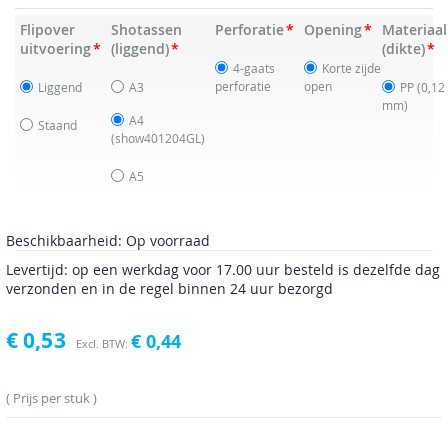
Flipover
Shotassen
Perforatie
Opening
Materiaal
uitvoering
(liggend)
(dikte)
4-gaats
Korte zijde
perforatie
open
Liggend
A3
PP (0,12
mm)
A4
Staand
(show401204GL)
A5
Beschikbaarheid:
Op voorraad
Levertijd: op een werkdag voor 17.00 uur besteld is dezelfde dag
verzonden en in de regel binnen 24 uur bezorgd
€ 0,53
€ 0,44
Prijs per stuk