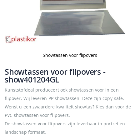
Showtassen voor flipovers
Ga
naar
Showtassen voor flipovers
-
het
show401204GL
begin
van
Kunststofdeal produceert ook showtassen voor in een
de
afbeeldingen-
flipover. Wij leveren PP showtassen. Deze zijn copy-safe.
gallerij
Wenst u een zwaardere kwaliteit showtas? Kies dan voor de
PVC showtassen voor flipovers.
De showtassen voor flipovers zijn leverbaar in portret en
landschap formaat.