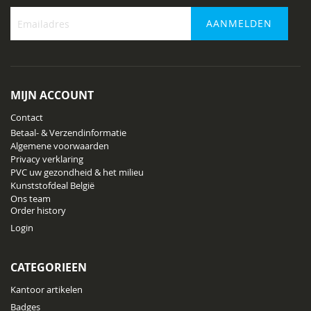
AANMELDEN
Abonneer
u
op
onze
MIJN ACCOUNT
nieuwsbrief
Contact
Betaal- & Verzendinformatie
Algemene voorwaarden
Privacy verklaring
PVC uw gezondheid & het milieu
Kunststofdeal België
Ons team
Order history
Login
CATEGORIEEN
Kantoor artikelen
Badges