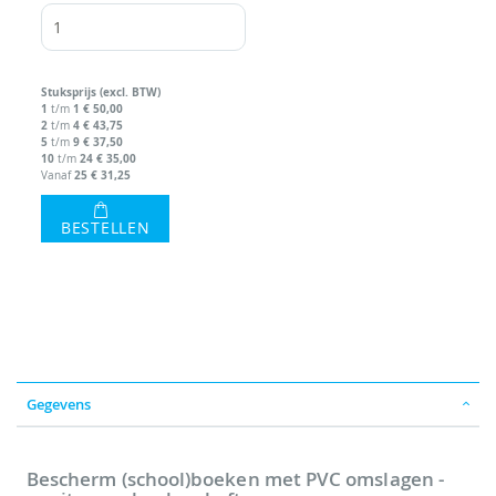
Stuks
prijs (excl. BTW)
1
1
€ 50,00
t/m
2
4
€ 43,75
t/m
5
9
€ 37,50
t/m
10
24
€ 35,00
t/m
25
€ 31,25
Vanaf
BESTELLEN
Gegevens
Bescherm (school)boeken met PVC omslagen -