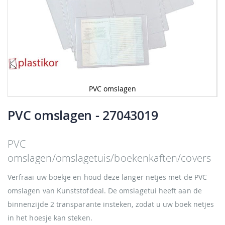
PVC omslagen
Ga
naar
PVC omslagen
- 27043019
het
begin
van
PVC
de
omslagen/omslagetuis/boekenkaften/covers
afbeeldingen-
gallerij
Verfraai uw boekje en houd deze langer netjes met de PVC
omslagen van Kunststofdeal. De omslagetui heeft aan de
binnenzijde 2 transparante insteken, zodat u uw boek netjes
in het hoesje kan steken.