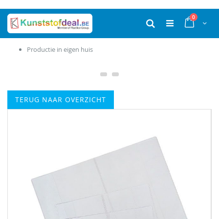
Ga
producten
0
naar
Cart
Zoek
de
inhoud
Productie in eigen huis
TERUG NAAR OVERZICHT
Ga
naar
het
einde
van
de
afbeeldingen-
gallerij