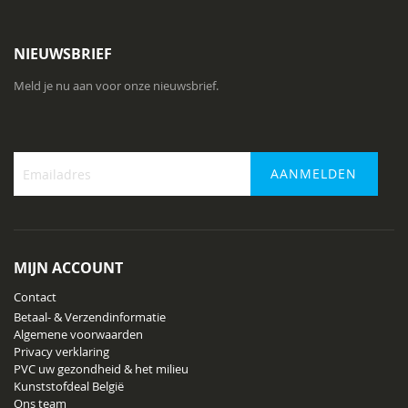
NIEUWSBRIEF
Meld je nu aan voor onze nieuwsbrief.
AANMELDEN
Abonneer
u
op
onze
MIJN ACCOUNT
nieuwsbrief
Contact
Betaal- & Verzendinformatie
Algemene voorwaarden
Privacy verklaring
PVC uw gezondheid & het milieu
Kunststofdeal België
Ons team