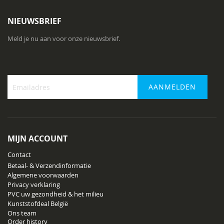
NIEUWSBRIEF
Meld je nu aan voor onze nieuwsbrief.
AANMELDEN
Abonneer
u
op
onze
MIJN ACCOUNT
nieuwsbrief
Contact
Betaal- & Verzendinformatie
Algemene voorwaarden
Privacy verklaring
PVC uw gezondheid & het milieu
Kunststofdeal België
Ons team
Order history