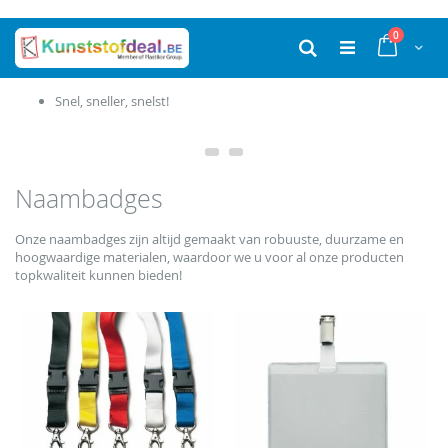
Ga
producten
0
naar
Cart
Zoek
de
inhoud
Snel, sneller, snelst!
Naambadges
Onze naambadges zijn altijd gemaakt van robuuste, duurzame en
hoogwaardige materialen, waardoor we u voor al onze producten
topkwaliteit kunnen bieden!