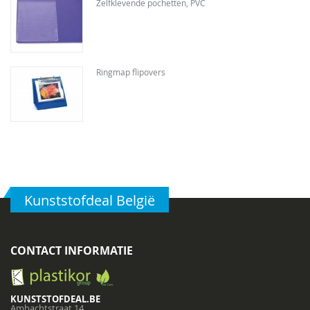
Zelfklevende pochetten, PVC
Ringmap flipovers
Kunststofdeal België
CONTACT INFORMATIE
KUNSTSTOFDEAL.BE
Ambachtstraat 14