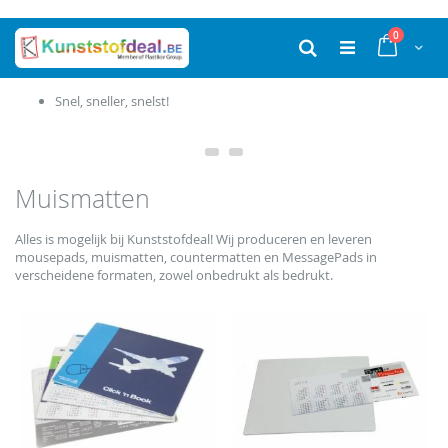
Ga
producten
0
naar
Cart
Zoek
de
inhoud
Productie in eigen huis
Muismatten
Alles is mogelijk bij Kunststofdeal! Wij produceren en leveren
mousepads, muismatten, countermatten en MessagePads in
verscheidene formaten, zowel onbedrukt als bedrukt.