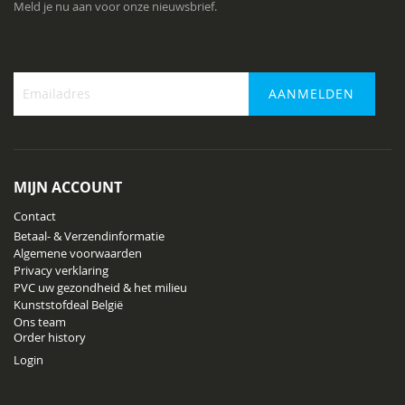
Meld je nu aan voor onze nieuwsbrief.
AANMELDEN
Abonneer
u
op
onze
MIJN ACCOUNT
nieuwsbrief
Contact
Betaal- & Verzendinformatie
Algemene voorwaarden
Privacy verklaring
PVC uw gezondheid & het milieu
Kunststofdeal België
Ons team
Order history
Login