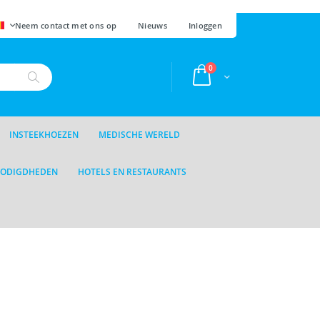
AAL
Neem contact met ons op
Nieuws
Inloggen
producten
0
Cart
Zoek
INSTEEKHOEZEN
MEDISCHE WERELD
NODIGDHEDEN
HOTELS EN RESTAURANTS