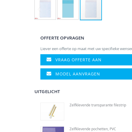
Ga
naar
het
OFFERTE OPVRAGEN
begin
van
Liever een offerte op maat met uw specifieke wense
de
afbeeldingen-
VRAAG OFFERTE AAN
gallerij
MODEL AANVRAGEN
UITGELICHT
Zelfklevende transparante filestrip
Zelfklevende pochetten, PVC