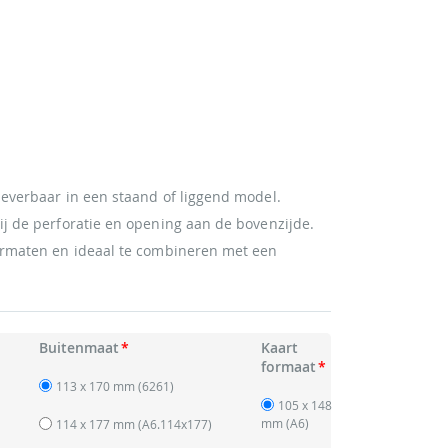
leverbaar in een staand of liggend model.
ij de perforatie en opening aan de bovenzijde.
formaten en ideaal te combineren met een
Buitenmaat
Kaart
formaat
113 x 170 mm
(6261)
105 x 148
mm (A6)
114 x 177 mm
(A6.114x177)