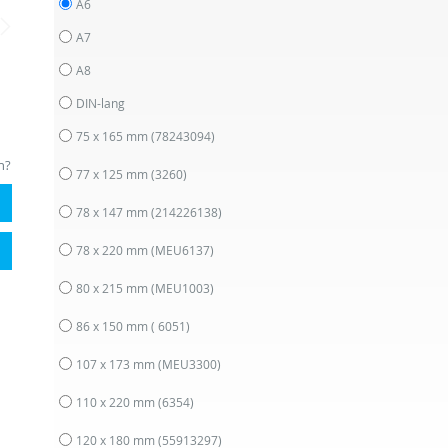
A6
A7
A8
DIN-lang
75 x 165 mm
(78243094)
n?
77 x 125 mm
(3260)
78 x 147 mm
(214226138)
78 x 220 mm
(MEU6137)
80 x 215 mm
(MEU1003)
86 x 150 mm
( 6051)
107 x 173 mm
(MEU3300)
110 x 220 mm
(6354)
120 x 180 mm
(55913297)