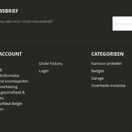
WSBRIEF
 nu aan voor onze nieuwsbrief.
Abonneer
u
op
onze
 ACCOUNT
CATEGORIEEN
nieuwsbrie
t
Order history
Kantoor artikelen
 &
Login
Badges
informatie
Garage
ne voorwaarden
Overheids instantie
 verklaring
 gezondheid &
ieu
ofdeal België
am