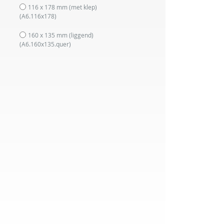
116 x 178 mm (met klep)
(A6.116x178)
160 x 135 mm (liggend)
(A6.160x135.quer)