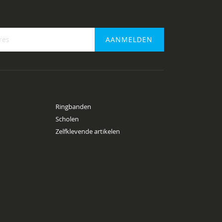
AANMELDEN
f
Ringbanden
Scholen
Zelfklevende artikelen