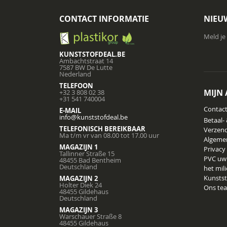
CONTACT INFORMATIE
NIEU
Meld je
KUNSTSTOFDEAL.BE
Ambachtstraat 14
7587 BW De Lutte
Nederland
TELEFOON
MIJN
+32 3 808 02 38
+31 541 740004
Contac
E-MAIL
info@kunststofdeal.be
Betaal-
TELEFONISCH BEREIKBAAR
Verzend
Ma t/m vr van 08.00 tot 17.00 uur
Algeme
MAGAZIJN 1
Privacy
Tallinner Straße 15
PVC uw
48455 Bad Bentheim
Deutschland
het mil
Kunstst
MAGAZIJN 2
Holter Diek 24
Ons te
48455 Gildehaus
Deutschland
MAGAZIJN 3
Warschauer Straße 8
48455 Gildehaus