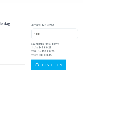
de dag
Artikel Nr.
6261
Stuks
prijs (excl. BTW)
1
249
€ 0,28
t/m
250
499
€ 0,20
t/m
500
€ 0,15
Vanaf
BESTELLEN