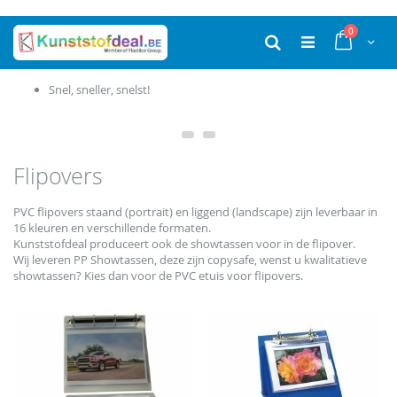
Ga
producten
0
naar
Cart
Zoek
de
inhoud
Productie in eigen huis
Flipovers
PVC flipovers staand (portrait) en liggend (landscape) zijn leverbaar in
16 kleuren en verschillende formaten.
Kunststofdeal produceert ook de showtassen voor in de flipover.
Wij leveren PP Showtassen, deze zijn copysafe, wenst u kwalitatieve
showtassen? Kies dan voor de PVC etuis voor flipovers.