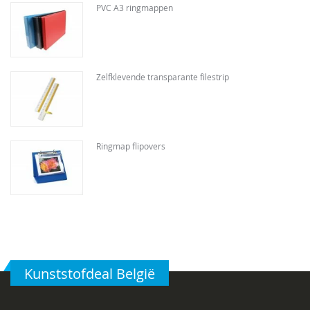
PVC A3 ringmappen
Zelfklevende transparante filestrip
Ringmap flipovers
Kunststofdeal België