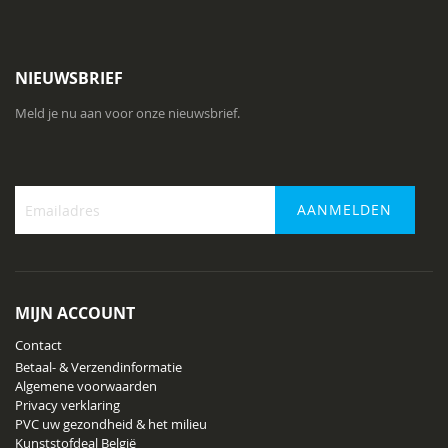
NIEUWSBRIEF
Meld je nu aan voor onze nieuwsbrief.
AANMELDEN
Abonneer
u
op
onze
MIJN ACCOUNT
nieuwsbrief
Contact
Betaal- & Verzendinformatie
Algemene voorwaarden
Privacy verklaring
PVC uw gezondheid & het milieu
Kunststofdeal België