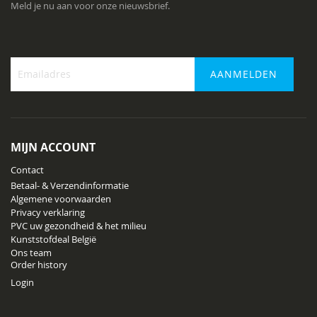
Meld je nu aan voor onze nieuwsbrief.
AANMELDEN
Abonneer
u
op
onze
MIJN ACCOUNT
nieuwsbrief
Contact
Betaal- & Verzendinformatie
Algemene voorwaarden
Privacy verklaring
PVC uw gezondheid & het milieu
Kunststofdeal België
Ons team
Order history
Login