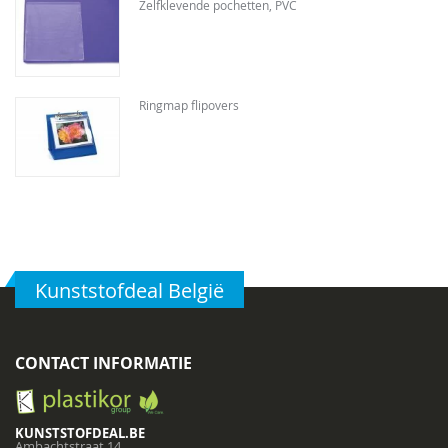
Zelfklevende pochetten, PVC
Ringmap flipovers
Kunststofdeal België
CONTACT INFORMATIE
KUNSTSTOFDEAL.BE
Ambachtstraat 14