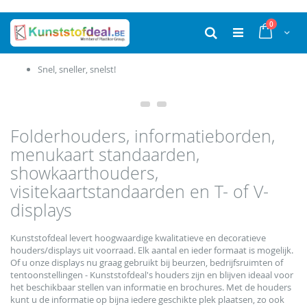
Ga
0
naar
Cart
Zoek
de
inhoud
Productie in eigen huis
Folderhouders, informatieborden,
menukaart standaarden,
showkaarthouders,
visitekaartstandaarden en T- of V-
displays
Kunststofdeal levert hoogwaardige kwalitatieve en decoratieve
houders/displays uit voorraad. Elk aantal en ieder formaat is mogelijk.
Of u onze displays nu graag gebruikt bij beurzen, bedrijfsruimten of
tentoonstellingen - Kunststofdeal's houders zijn en blijven ideaal voor
het beschikbaar stellen van informatie en brochures. Met de houders
kunt u de informatie op bijna iedere geschikte plek plaatsen, zo ook