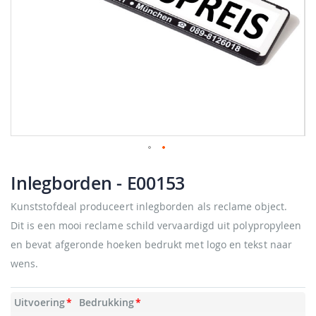
Ga
naar
Inlegborden
- E00153
het
begin
Kunststofdeal produceert inlegborden als reclame object.
van
Dit is een mooi reclame schild vervaardigd uit polypropyleen
de
afbeeldingen-
en bevat afgeronde hoeken bedrukt met logo en tekst naar
gallerij
wens.
Uitvoering
Bedrukking