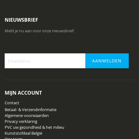
NIEUWSBRIEF
Meld je nu aan voor onze nieuwsbrief.
AANMELDEN
Abonneer
u
op
onze
MIJN ACCOUNT
nieuwsbrief
Contact
Betaal- & Verzendinformatie
Algemene voorwaarden
Privacy verklaring
PVC uw gezondheid & het milieu
Kunststofdeal België