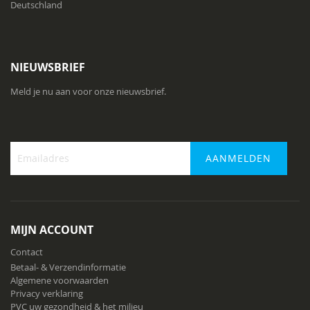
Deutschland
NIEUWSBRIEF
Meld je nu aan voor onze nieuwsbrief.
AANMELDEN
Abonneer
u
op
onze
MIJN ACCOUNT
nieuwsbrief
Contact
Betaal- & Verzendinformatie
Algemene voorwaarden
Privacy verklaring
PVC uw gezondheid & het milieu