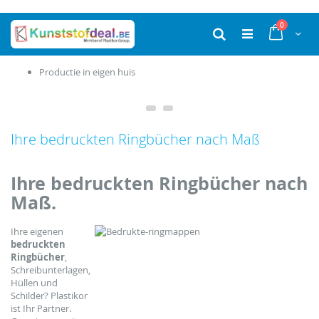
Ga
producten
0
naar
Cart
Zoek
de
inhoud
Productie in eigen huis
Ihre bedruckten Ringbücher nach Maß
Ihre bedruckten Ringbücher nach
Maß.
Ihre eigenen
bedruckten
Ringbücher
,
Schreibunterlagen,
Hüllen und
Schilder? Plastikor
ist Ihr Partner.