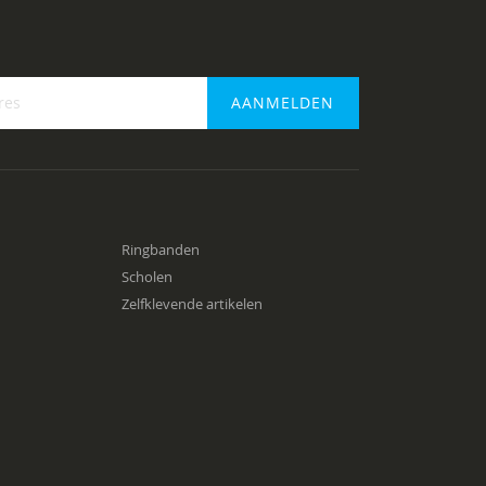
AANMELDEN
f
Ringbanden
Scholen
Zelfklevende artikelen