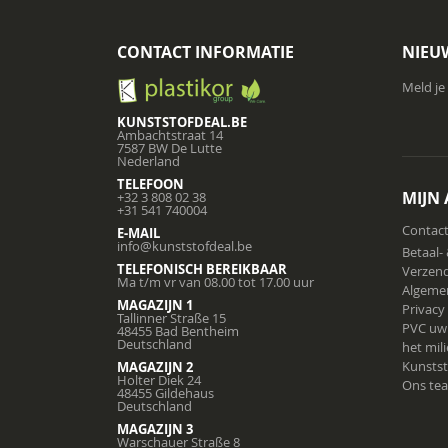
CONTACT INFORMATIE
NIEU
Meld je
KUNSTSTOFDEAL.BE
Ambachtstraat 14
7587 BW De Lutte
Nederland
TELEFOON
MIJN
+32 3 808 02 38
+31 541 740004
Contac
E-MAIL
info@kunststofdeal.be
Betaal-
TELEFONISCH BEREIKBAAR
Verzend
Ma t/m vr van 08.00 tot 17.00 uur
Algeme
MAGAZIJN 1
Privacy
Tallinner Straße 15
PVC uw
48455 Bad Bentheim
Deutschland
het mil
Kunstst
MAGAZIJN 2
Holter Diek 24
Ons te
48455 Gildehaus
Deutschland
MAGAZIJN 3
Warschauer Straße 8