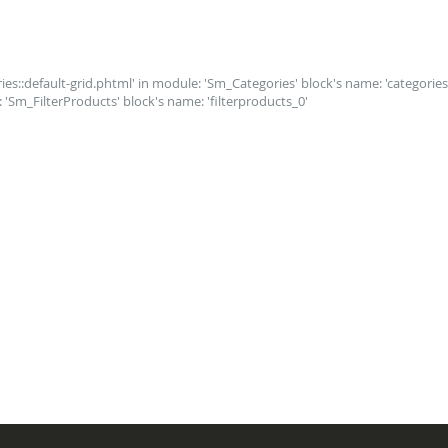
ies::default-grid.phtml' in module: 'Sm_Categories' block's name: 'categories_
: 'Sm_FilterProducts' block's name: 'filterproducts_0'