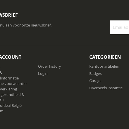
WSBRIEF
 nu aan voor onze nieuwsbrief.
Abonneer
u
op
onze
 ACCOUNT
CATEGORIEEN
nieuwsbrie
t
Order history
Kantoor artikelen
 &
Login
Badges
informatie
Garage
ne voorwaarden
Overheids instantie
 verklaring
 gezondheid &
ieu
ofdeal België
am