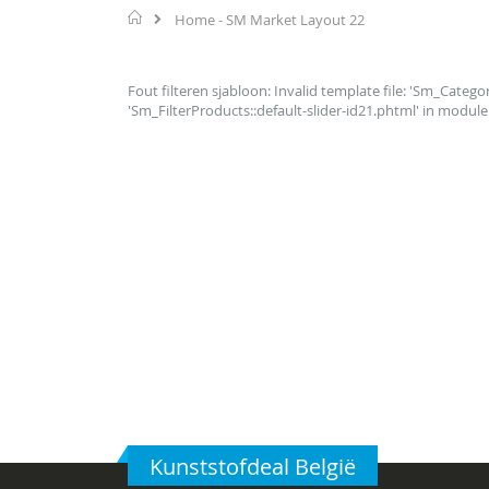
Home
Home - SM Market Layout 22
Fout filteren sjabloon: Invalid template file: 'Sm_Categor
'Sm_FilterProducts::default-slider-id21.phtml' in module
Kunststofdeal België