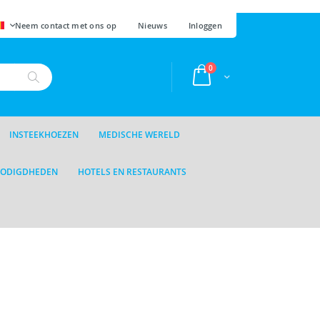
AAL
Neem contact met ons op
Nieuws
Inloggen
producten
0
Cart
Zoek
INSTEEKHOEZEN
MEDISCHE WERELD
NODIGDHEDEN
HOTELS EN RESTAURANTS