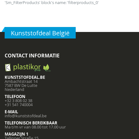
'Sm_FilterProducts' block's name: 'filterproducts_0'
Kunststofdeal België
CONTACT INFORMATIE
KUNSTSTOFDEAL.BE
Ambachtstraat 14
7587 BW De Lutte
Nederland
TELEFOON
+32 3 808 02 38
+31 541 740004
E-MAIL
info@kunststofdeal.be
TELEFONISCH BEREIKBAAR
Ma t/m vr van 08.00 tot 17.00 uur
MAGAZIJN 1
Tallinner Straße 15