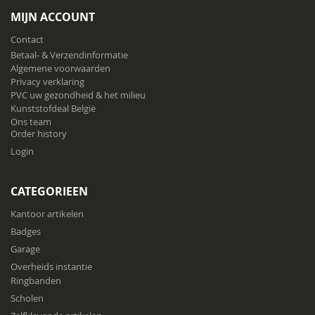
onze
MIJN ACCOUNT
nieuwsbrief
Contact
Betaal- & Verzendinformatie
Algemene voorwaarden
Privacy verklaring
PVC uw gezondheid & het milieu
Kunststofdeal België
Ons team
Order history
Login
CATEGORIEEN
Kantoor artikelen
Badges
Garage
Overheids instantie
Ringbanden
Scholen