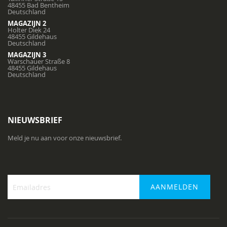
48455 Bad Bentheim
Deutschland
MAGAZIJN 2
Holter Diek 24
48455 Gildehaus
Deutschland
MAGAZIJN 3
Warschauer Straße 8
48455 Gildehaus
Deutschland
NIEUWSBRIEF
Meld je nu aan voor onze nieuwsbrief.
AANMELDEN
Abonneer
u
op