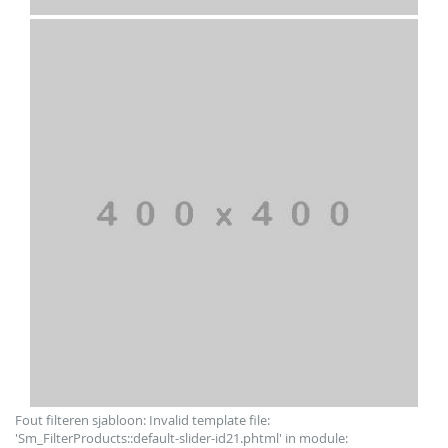
Fout filteren sjabloon: Invalid template file:
'Sm_FilterProducts::default-slider-id21.phtml' in module: