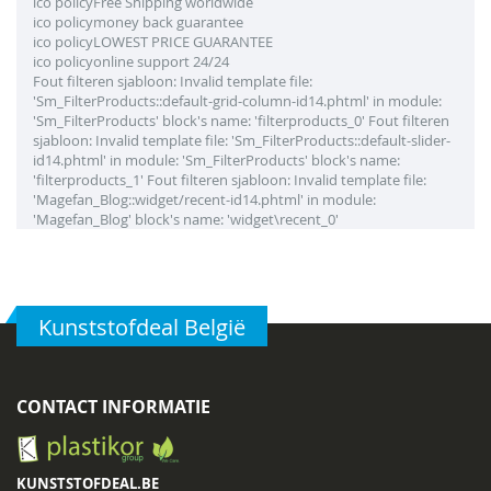
ico policy
Free Shipping worldwide
ico policy
money back guarantee
ico policy
LOWEST PRICE GUARANTEE
ico policy
online support 24/24
Fout filteren sjabloon: Invalid template file:
'Sm_FilterProducts::default-grid-column-id14.phtml' in module:
'Sm_FilterProducts' block's name: 'filterproducts_0' Fout filteren
sjabloon: Invalid template file: 'Sm_FilterProducts::default-slider-
id14.phtml' in module: 'Sm_FilterProducts' block's name:
'filterproducts_1' Fout filteren sjabloon: Invalid template file:
'Magefan_Blog::widget/recent-id14.phtml' in module:
'Magefan_Blog' block's name: 'widget\recent_0'
Kunststofdeal België
CONTACT INFORMATIE
KUNSTSTOFDEAL.BE