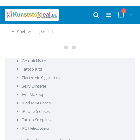
Ga
producten
0
naar
Cart
Zoek
de
inhoud
Snel, sneller, snelst!
Go quickly to:
Tattoo Kits
Electronic Cigarettes
Sexy Lingerie
Eye Makeup
iPad Mini Cases
iPhone 5 Cases
Tattoo Supplies
RC Helicopters