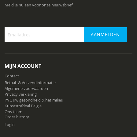
Meld je nu aan voor onze nieuwsbrief.
AANMELDEN
Abonneer
u
op
onze
MIJN ACCOUNT
nieuwsbrief
Contact
Betaal- & Verzendinformatie
Algemene voorwaarden
Privacy verklaring
PVC uw gezondheid & het milieu
Kunststofdeal België
Ons team
Order history
Login