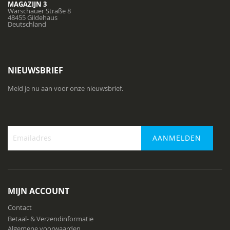
MAGAZIJN 3
Warschauer Straße 8
48455 Gildehaus
Deutschland
NIEUWSBRIEF
Meld je nu aan voor onze nieuwsbrief.
AANMELDEN
Abonneer
u
op
onze
MIJN ACCOUNT
nieuwsbrief
Contact
Betaal- & Verzendinformatie
Algemene voorwaarden