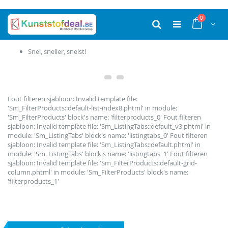
Ga
producten
0
naar
Cart
Zoek
de
inhoud
Snel, sneller, snelst!
Fout filteren sjabloon: Invalid template file:
'Sm_FilterProducts::default-list-index8.phtml' in module:
'Sm_FilterProducts' block's name: 'filterproducts_0' Fout filteren
sjabloon: Invalid template file: 'Sm_ListingTabs::default_v3.phtml' in
module: 'Sm_ListingTabs' block's name: 'listingtabs_0' Fout filteren
sjabloon: Invalid template file: 'Sm_ListingTabs::default.phtml' in
module: 'Sm_ListingTabs' block's name: 'listingtabs_1' Fout filteren
sjabloon: Invalid template file: 'Sm_FilterProducts::default-grid-
column.phtml' in module: 'Sm_FilterProducts' block's name:
'filterproducts_1'