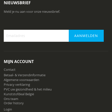
NIEUWSBRIEF
Meld je nu aan voor onze nieuwsbrief.
AANMELDEN
Abonneer
u
op
onze
MIJN ACCOUNT
nieuwsbrief
Contact
Betaal- & Verzendinformatie
Algemene voorwaarden
Privacy verklaring
PVC uw gezondheid & het milieu
Kunststofdeal België
Ons team
Order history
Login