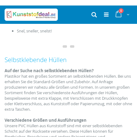
Ga
producten
0
naar
Cart
Zoek
de
inhoud
Snel, sneller, snelst!
Selbstklebende Hüllen
Auf der Suche nach selbstklebenden Hüllen?
Plastikor hat ein großes Sortiment an selbstklebenden Hüllen. Bei uns
erhalten Sie die Standard-Größen und Zubehör. Auf Anfrage
produzieren wir nahezu alle Größen und Formen. In unserem großen
Sortiment finden Sie verschiedenste Ausführungen der Hüllen,
beispielsweise mit extra Klappe, mit Verschlüssen mit Druckknöpfen
oder Klettverschluss, aus Kunststoff oder Papierumzug, mit oder ohne
extra Taschen.
Verschiedene Größen und Ausführungen
Unsere PVC
Hüllen
aus Kunststoff
sind
mit einer
selbstklebenden
Schicht
auf der Rückseite
versehen
.
Diese Hüllen können
für
Ringbücher
, Broschüren und andere
Präsentations-und