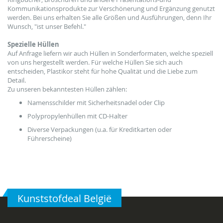
Kommunikationsp
rodukte
zur Verschönerung und
Ergänzung genutzt
werden.
Bei uns erhalten Sie alle
Größen und Ausführungen
, denn
Ihr
Wunsch,
"ist unser Befehl
."
Spezielle Hüllen
Auf Anfrage liefern wir auch Hüllen in Sonderformaten, welche speziell
von uns hergestellt werden. Für welche Hüllen Sie sich auch
entscheiden, Plastikor steht für hohe Qualität und die Liebe zum
Detail.
Zu unseren bekanntesten Hüllen zählen:
Namensschilder mit Sicherheitsnadel oder Clip
Polypropylenhüllen mit CD-Halter
Diverse Verpackungen (u.a. für Kreditkarten oder
Führerscheine)
Kunststofdeal België