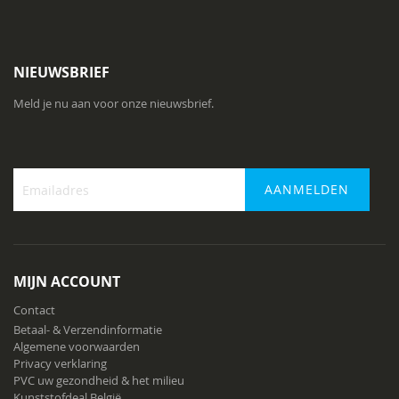
NIEUWSBRIEF
Meld je nu aan voor onze nieuwsbrief.
AANMELDEN
Abonneer
u
op
onze
MIJN ACCOUNT
nieuwsbrief
Contact
Betaal- & Verzendinformatie
Algemene voorwaarden
Privacy verklaring
PVC uw gezondheid & het milieu
Kunststofdeal België