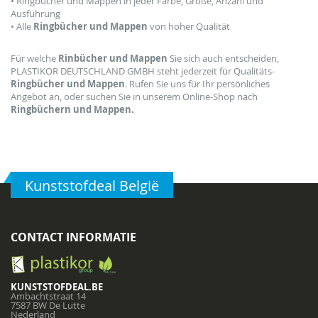
• Ringbücher und Mappen in jeder Farbe, Größe, Anzahl und
Ausführung
• Alle
Ringbücher und Mappen
von hoher Qualität
Für welche
Rinbücher und Mappen
Sie sich auch entscheiden,
PLASTIKOR DEUTSCHLAND GMBH steht jederzeit für Qualitäts-
Ringbücher und Mappen
.
Rufen Sie uns für Ihr persönliches
Angebot an, oder suchen Sie in unserem Online-Shop nach
Ringbüchern und Mappen.
Kunststofdeal België
CONTACT INFORMATIE
KUNSTSTOFDEAL.BE
Ambachtstraat 14
7587 BW De Lutte
Nederland