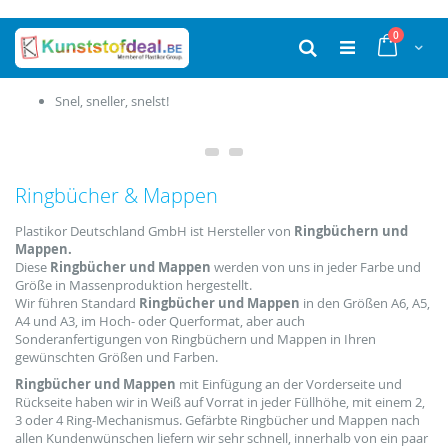
Ga
producten
0
naar
Cart
Zoek
de
inhoud
Snel, sneller, snelst!
Ringbücher & Mappen
Plastikor Deutschland GmbH ist Hersteller von
Ringbüchern und
Mappen.
Diese
Ringbücher und Mappen
werden von uns in jeder Farbe und
Größe in Massenproduktion hergestellt.
Wir führen Standard
Ringbücher und Mappen
in den Größen A6, A5,
A4 und A3, im Hoch- oder Querformat, aber auch
Sonderanfertigungen von Ringbüchern und Mappen in Ihren
gewünschten Größen und Farben.
Ringbücher und Mappen
mit Einfügung an der Vorderseite und
Rückseite haben wir in Weiß auf Vorrat in jeder Füllhöhe, mit einem 2,
3 oder 4 Ring-Mechanismus. Gefärbte Ringbücher und Mappen nach
allen Kundenwünschen liefern wir sehr schnell, innerhalb von ein paar