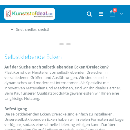
Ga
producten
0
naar
Cart
Zoek
de
inhoud
Snel, sneller, snelst!
Selbstklebende Ecken
Auf der Suche nach selbstklebenden Ecken/Dreiecken?
Plastikor
ist der Hersteller von
selbstklebenden
Dreiecken
in
verschiedenen Größen
und Ausführungen.
Wir sind ein sehr
dynamisches und modernes Unternehmen
.
Als Spezialist mit
innovativen
Materialien und Maschinen, sind wir
Ihr idealer Partner.
Beim Kauf
unserer Qualitätsprodukte
gewährleisten wir Ihnen eine
langfristige Nutzung.
Befestigung
Die selbstklebenden Ecken/
Dreiecke
sind einfach zu
installieren.
Unsere selbstklebenden Ecken haben wir
in vielen Formaten auf
Lager
verfügbar, sodass eine schnelle Lieferung erfolgen kann.
Darüber
hinaus
erhalten Sie auf Anfrage
praktisch jedes
Format
der