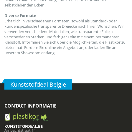
selbstklebenden Ecken.
Diverse Formate
Erhältlich
in verschiedenen Formaten,
sowohl
als
Standard- oder
kundenspezifische
transparente
Dreiecke
nach Ihren Wünschen
.
Wir
verwenden verschiedene Materialien, wie t
ransparente Folie,
in
verschiedenen Stärken und
farbiger Folie
mit einem permanenten
Klebstoff
.
Informieren Sie sich über
die Möglichkeiten, die
Plastikor
zu
bieten hat.
Fordern
Sie online ein Angebot an
,
oder laufen Sie a
n
unserem Showroom entlang
.
Kunststofdeal België
CONTACT INFORMATIE
KUNSTSTOFDEAL.BE
Ambachtstraat 14