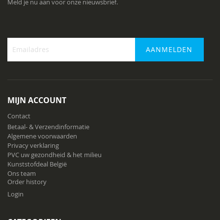
Meld je nu aan voor onze nieuwsbrief.
AANMELDEN
Abonneer
u
op
onze
MIJN ACCOUNT
nieuwsbrief
Contact
Betaal- & Verzendinformatie
Algemene voorwaarden
Privacy verklaring
PVC uw gezondheid & het milieu
Kunststofdeal België
Ons team
Order history
Login