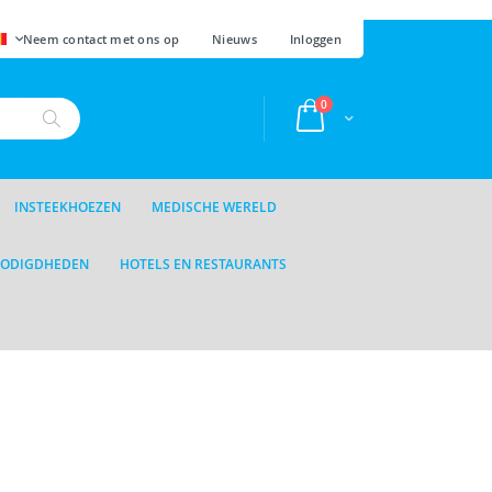
AAL
Neem contact met ons op
Nieuws
Inloggen
producten
0
Cart
Zoek
INSTEEKHOEZEN
MEDISCHE WERELD
NODIGDHEDEN
HOTELS EN RESTAURANTS