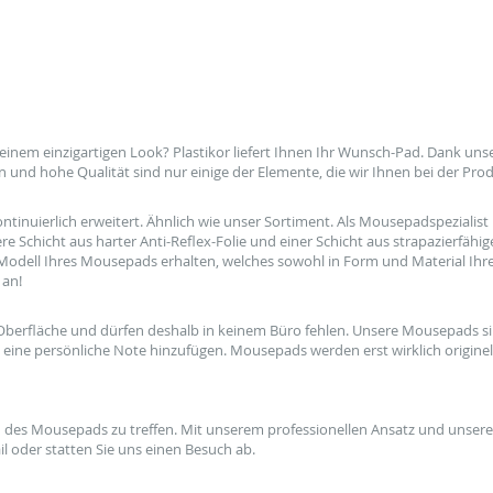
 einem
einzigartigen Look
?
Plastikor
liefert Ihnen Ihr Wunsch-
Pad
.
Dank unser
n
und hohe Qualität
sind nur einige der
Elemente,
die wir Ihnen bei der
Prod
ntinuierlich erweitert
.
Ähnlich
wie unser Sortiment.
Als Mousepadspezialist
ere
Schicht aus harter
Anti-Reflex-
Folie und einer
Schicht
aus strapazierfähi
Modell Ihres Mousepads erhalten
,
welches sowohl in
Form
und
Material Ih
an!
Oberfläche und dürfen
deshalb
in keinem
Büro
fehlen.
Unsere Mousepads
s
eine persönliche Note
hinzufügen
.
Mousepads werden erst
wirklich originel
h des
Mousepads zu treffen.
Mit unserem professionellen
Ansatz
und unsere
il oder
statten Sie uns einen
Besuch ab.