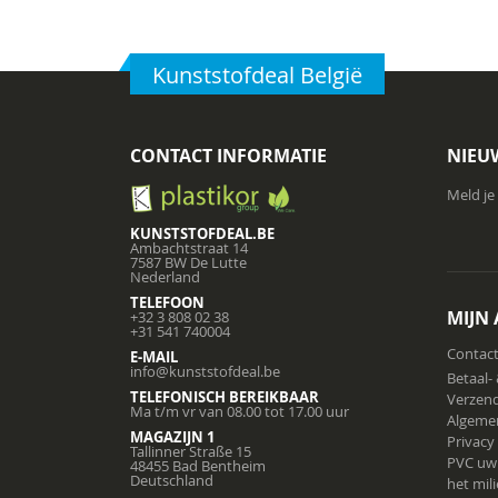
Kunststofdeal België
CONTACT INFORMATIE
NIEU
Meld je
KUNSTSTOFDEAL.BE
Ambachtstraat 14
7587 BW De Lutte
Nederland
TELEFOON
MIJN
+32 3 808 02 38
+31 541 740004
Contac
E-MAIL
info@kunststofdeal.be
Betaal-
TELEFONISCH BEREIKBAAR
Verzend
Ma t/m vr van 08.00 tot 17.00 uur
Algeme
MAGAZIJN 1
Privacy
Tallinner Straße 15
PVC uw
48455 Bad Bentheim
Deutschland
het mil