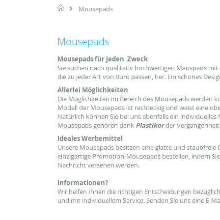
Home
Mousepads
Mousepads
Mousepads für jeden Zweck
Sie suchen nach
qualitativ hochwertigen
Mauspads
mit
die zu jeder Art von
Büro
passen, her.
Ein schönes Desig
Allerlei Möglichkeiten
Die Möglichkeiten
im Bereich des
Mousepads
werden ko
Modell
der
Mousepads ist
rechteckig und
weist eine ob
Natürlich können Sie bei uns
ebenfalls ein
individuelles
Mousepads gehören dank
Plastikor
der
Vergangenheit
Ideales Werbemittel
Unsere Mousepads
besitzen eine glatte
und staubfreie
einzigartige
Promotion-Mousepads bestellen
, indem Sie
Nachricht
versehen werden.
Informationen?
Wir helfen Ihnen
die richtigen Entscheidungen
bezüglic
und mit
individuellem Service
.
Senden Sie uns eine
E-Ma