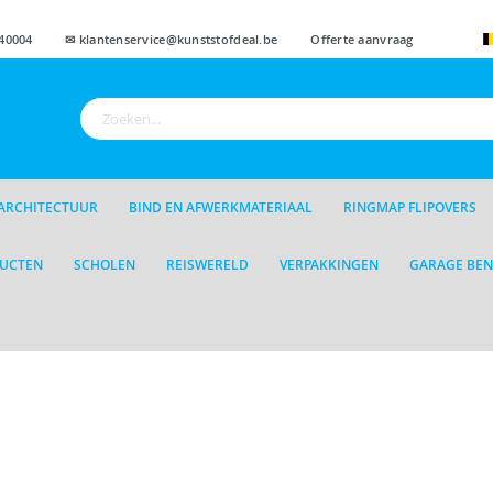
Ga
T
40004 ✉ klantenservice@kunststofdeal.be
Offerte aanvraag
naar
de
inhoud
Zoek
ARCHITECTUUR
BIND EN AFWERKMATERIAAL
RINGMAP FLIPOVERS
DUCTEN
SCHOLEN
REISWERELD
VERPAKKINGEN
GARAGE BE