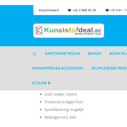
Kleurenkaart
☎ +32 3 808 02 38 ☎ +31 541 - 7
KANTOORARTIKELEN
BADGES
BOUW EN 
RINGMAPPEN EN ACCESSOIRES
ZELFKLEVENDE PRO
ECOLINE ❦
Snel, sneller, snelst!
Productie in eigen huis
Spoedlevering mogelijk
Bedragen excl. btw