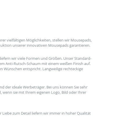
er vielfältigen
Möglichkeiten
, stellen wir Mousepads,
uktion unserer
innovativen
Mousepads garantieren.
liefern
wir
viele Formen und Größen
.
Unser Standard-
gem
Anti-Rutsch-
Schaum
mit einem weißen
Finish auf.
ren Wünschen entspricht.
Langweilige
rechteckige
ind der
ideale
Werbeträger
.
Bei uns können Sie
sehr
l
, wenn
sie
mit Ihrem eigenen Logo
, Bild
oder Ihrer
r Liebe zum Detail
liefern wir immer
in hoher
Qualität