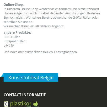
Online-Shop.
In unserem Online-Shop werden viele Standard und nicht Standard
Hüllen aufgeführt, auch in selbstklebenden Ausführungen. Bestellen
Sie noch gleich
. Wünschen Sie eine abweichende Größe: Rufen oder
schreiben Sie uns an.
Wir machen Ihnen ein attraktives Angebot.
andere Produkte:
PP-L-Hüllen
Prospekthüllen
L-Hüllen
Und noch mehr: Inspektionshüllen, Leasingmappen.
Kunststofdeal België
CONTACT INFORMATIE