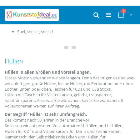
Ga
producten
0
naar
Cart
Zoek
de
inhoud
Snel, sneller, snelst!
Hüllen
Hüllen in allen Größen und Vorstellungen.
Dieses Motto verwenden wir seit langem. Denn das ist genau das, was
wir anfertigen: große Hüllen, kleine Hüllen, mit Perforation oder ohne
Löcher, unten oder oben, Taschen für CDs und USB Sticks.
Hüllen mit Taschen für Visitenkarten, gefärbt, transparent,
halbtransparent. Alles was Sie wünschen. Soviel Sie wünschen. 8
Vollautomaten warten auf Ihren Auftrag.
Der Begriff "Hülle" ist sehr umfangreich.
Das kommt nach 50 Jahren in der Branche vor.
So lassen wir auf unseren Vollautomaten U-Hüllen und L-Hüllen,
Hüllen für CD´s und Visitenkarten, für Dia´s und Terminkarten,
Namensschilder, Selbstklebende Ecken und Hüllen, für