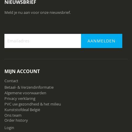
NIEUWSBRIEF
Meld je nu aan voor onze nieuwsbrief.
AANMELDEN
Abonneer
u
op
onze
MIJN ACCOUNT
nieuwsbrief
Contact
Betaal- & Verzendinformatie
Algemene voorwaarden
Privacy verklaring
PVC uw gezondheid & het milieu
Kunststofdeal België
Ons team
Order history
Login