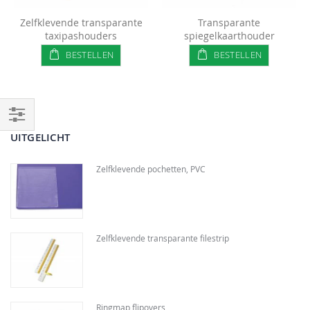
Zelfklevende transparante
Transparante
taxipashouders
spiegelkaarthouder
BESTELLEN
BESTELLEN
Filteren
UITGELICHT
Zelfklevende pochetten, PVC
Zelfklevende transparante filestrip
Ringmap flipovers