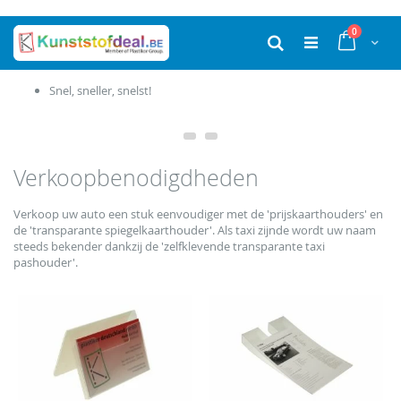
Ga
producten
0
naar
Cart
Zoek
de
inhoud
Snel, sneller, snelst!
Verkoopbenodigdheden
Verkoop uw auto een stuk eenvoudiger met de 'prijskaarthouders' en
de 'transparante spiegelkaarthouder'. Als taxi zijnde wordt uw naam
steeds bekender dankzij de 'zelfklevende transparante taxi
pashouder'.