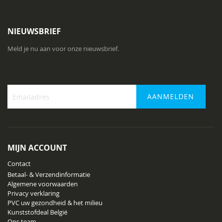
NIEUWSBRIEF
Meld je nu aan voor onze nieuwsbrief.
AANMELDEN
Abonneer
u
op
onze
MIJN ACCOUNT
nieuwsbrief
Contact
Betaal- & Verzendinformatie
Algemene voorwaarden
Privacy verklaring
PVC uw gezondheid & het milieu
Kunststofdeal België
Ons team