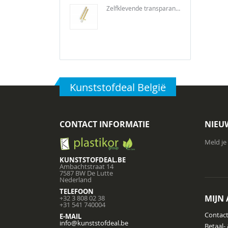
Zelfklevende transparante filestrip
Kunststofdeal België
CONTACT INFORMATIE
NIEU
Meld je
KUNSTSTOFDEAL.BE
Ambachtstraat 14
7587 BW De Lutte
Nederland
TELEFOON
MIJN
+32 3 808 02 38
+31 541 740004
Contac
E-MAIL
info@kunststofdeal.be
Betaal-