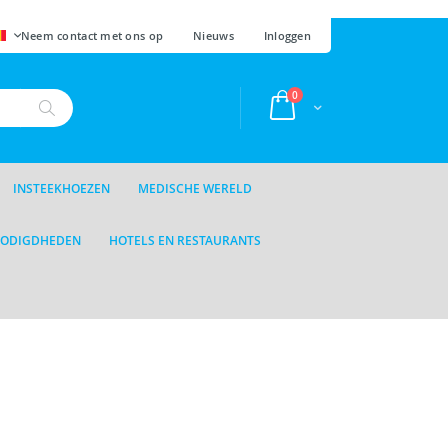
AAL
Neem contact met ons op
Nieuws
Inloggen
producten
0
Cart
Zoek
INSTEEKHOEZEN
MEDISCHE WERELD
NODIGDHEDEN
HOTELS EN RESTAURANTS