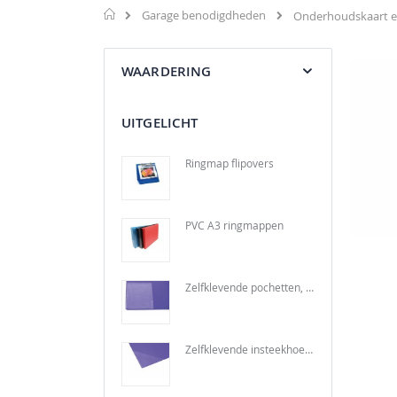
Home
Garage benodigdheden
Onderhoudskaart e
WAARDERING
UITGELICHT
Ringmap flipovers
PVC A3 ringmappen
Zelfklevende pochetten, PVC
Zelfklevende insteekhoeken