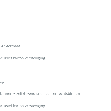
, A4-formaat
nclusief karton versteviging
er
ksbinnen + zelfklevend snelhechter rechtsbinnen
nclusief karton versteviging