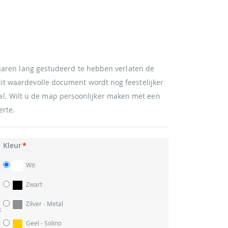
a jaren lang gestudeerd te hebben verlaten de
dit waardevolle document wordt nog feestelijker
l. Wilt u de map persoonlijker maken met een
erte.
Kleur
Wit
Zwart
Zilver - Metal
k
Geel - Solino