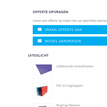
naar
het
OFFERTE OPVRAGEN
begin
van
Liever een offerte op maat met uw specifieke wense
de
afbeeldingen-
VRAAG OFFERTE AAN
gallerij
MODEL AANVRAGEN
UITGELICHT
Zelfklevende insteekhoeken
PVC A3 ringmappen
Ringmap flipovers