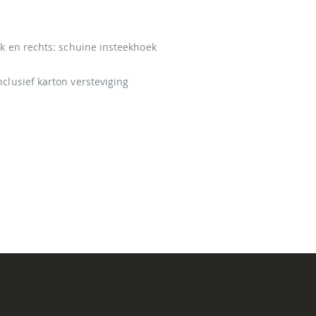
eek en rechts: schuine insteekhoek
nclusief karton versteviging