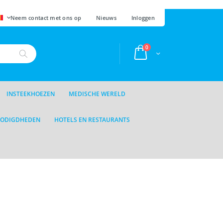
AAL
Neem contact met ons op
Nieuws
Inloggen
producten
0
Cart
Zoek
INSTEEKHOEZEN
MEDISCHE WERELD
NODIGDHEDEN
HOTELS EN RESTAURANTS