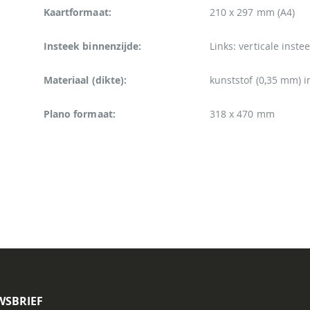
Kaartformaat:
210 x 297 mm (A4)
Insteek binnenzijde:
Links: verticale inst
Materiaal (dikte):
kunststof (0,35 mm) i
Plano formaat:
318 x 470 mm
WSBRIEF