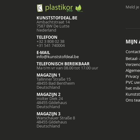
Meld je
KUNSTSTOFDEAL.BE
Ambachtstraat 14
7587 BW De Lutte
Nederland
TELEFOON
MIJN
+32 3 808 02 38
+31 541 740004
Contac
E-MAIL
info@kunststofdeal.be
Betaal-
TELEFONISCH BEREIKBAAR
Verzend
Ma t/m vr van 08.00 tot 17.00 uur
Algeme
MAGAZIJN 1
Privacy
Tallinner Straße 15
PVC uw
48455 Bad Bentheim
Deutschland
het mil
Kunstst
MAGAZIJN 2
Holter Diek 24
Ons te
48455 Gildehaus
Deutschland
MAGAZIJN 3
Warschauer Straße 8
48455 Gildehaus
Deutschland