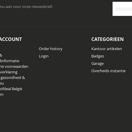
 nu aan voor onze nieuwsbrief.
Abonneer
u
op
onze
 ACCOUNT
CATEGORIEEN
nieuwsbrie
t
Order history
Kantoor artikelen
 &
Login
Badges
informatie
Garage
ne voorwaarden
Overheids instantie
 verklaring
 gezondheid &
ieu
ofdeal België
am