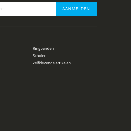
AANMELDEN
f
Ringbanden
Scholen
Zelfklevende artikelen