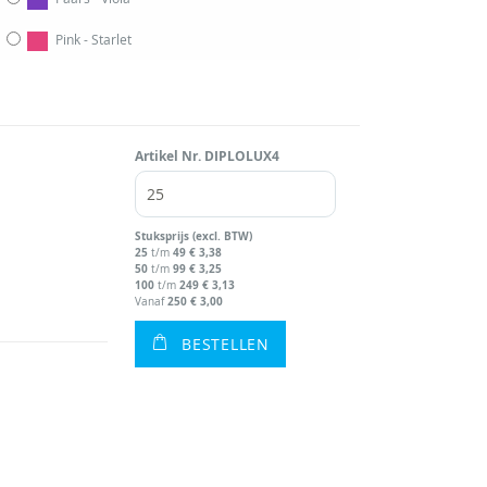
Pink - Starlet
Artikel Nr.
DIPLOLUX4
Stuks
prijs (excl. BTW)
25
49
€ 3,38
t/m
50
99
€ 3,25
t/m
100
249
€ 3,13
t/m
250
€ 3,00
Vanaf
BESTELLEN