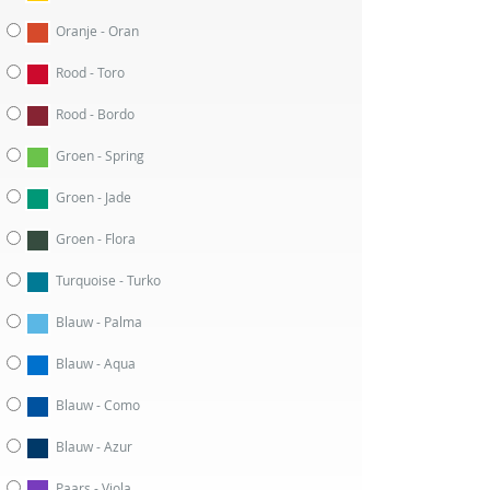
Oranje - Oran
Rood - Toro
Rood - Bordo
Groen - Spring
Groen - Jade
Groen - Flora
Turquoise - Turko
Blauw - Palma
Blauw - Aqua
Blauw - Como
Blauw - Azur
Paars - Viola