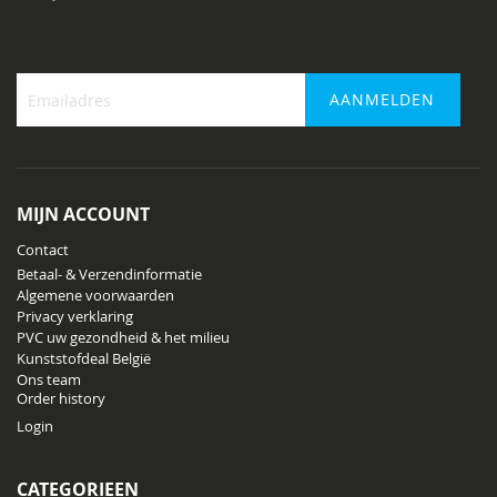
AANMELDEN
Abonneer
u
op
onze
MIJN ACCOUNT
nieuwsbrief
Contact
Betaal- & Verzendinformatie
Algemene voorwaarden
Privacy verklaring
PVC uw gezondheid & het milieu
Kunststofdeal België
Ons team
Order history
Login
CATEGORIEEN