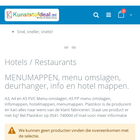
Ga
producten
0
naar
Cart
Zoek
de
inhoud
Snel, sneller, snelst!
Hotels / Restaurants
MENUMAPPEN, menu omslagen,
deurhanger, info en hotel mappen.
A3, A4 en A5 PVC Menu-omslagen, A5 PP menu omslagen,
infomappen, hotelmappen, menumappen. Plastikor is de producent
en kan alles naar wens van de klant fabriceren. Staat uw product er
niet bij? Bel Plastikor op 0541-740004 of mail voor meer informatie
We kunnen geen producten vinden die overeenkomen met
de selectie.