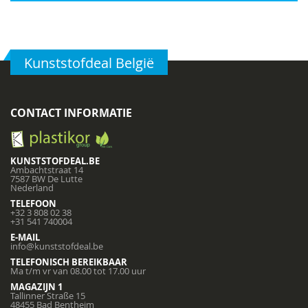
Kunststofdeal België
CONTACT INFORMATIE
KUNSTSTOFDEAL.BE
Ambachtstraat 14
7587 BW De Lutte
Nederland
TELEFOON
+32 3 808 02 38
+31 541 740004
E-MAIL
info@kunststofdeal.be
TELEFONISCH BEREIKBAAR
Ma t/m vr van 08.00 tot 17.00 uur
MAGAZIJN 1
Tallinner Straße 15
48455 Bad Bentheim