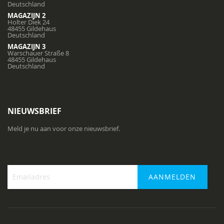
Deutschland
MAGAZIJN 2
Holter Diek 24
48455 Gildehaus
Deutschland
MAGAZIJN 3
Warschauer Straße 8
48455 Gildehaus
Deutschland
NIEUWSBRIEF
Meld je nu aan voor onze nieuwsbrief.
AANMELDEN
Abonneer
u
op
onze