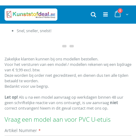
Ga
producten
0
naar
Cart
Zoek
de
inhoud
 snelst!
Productie in e
Zakelijke klanten kunnen bij ons modellen bestellen.
Voor het versturen van een model / modellen rekenen wij een bijdrage
van € 9,99 excl. btw.
Deze worden bij order niet gecrediteerd, en dienen dus ten alle tijden
betaald te worden.
Bedankt voor uw begrip.
Let op!
Als u na een model aanvraag op werkdagen binnen 48 uur
geen schriftelijke reactie van ons ontvangt, is uw aanvraag
niet
correct ontvangen! Neem in dit geval contact met ons op.
Vraag een model aan voor PVC U-etuis
Artikel Nummer